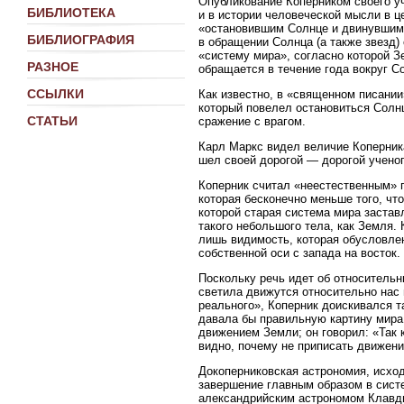
Опубликование Коперником своего уч
БИБЛИОТЕКА
и в истории человеческой мысли в ц
«остановившим Солнце и двинувшим 
БИБЛИОГРАФИЯ
в обращении Солнца (а также звезд)
«систему мира», согласно которой З
РАЗНОЕ
обращается в течение года вокруг С
ССЫЛКИ
Как известно, в «священном писании
который повелел остановиться Солнц
СТАТЬИ
сражение с врагом.
Карл Маркс видел величие Коперника 
шел своей дорогой — дорогой ученог
Коперник считал «неестественным» 
которая бесконечно меньше того, чт
которой старая система мира застав
такого небольшого тела, как Земля.
лишь видимость, которая обусловлен
собственной оси с запада на восток.
Поскольку речь идет об относительн
светила движутся относительно нас 
реального», Коперник доискивался т
давала бы правильную картину мира
движением Земли; он говорил: «Так 
видно, почему не приписать движе
Докоперниковская астрономия, исхо
завершение главным образом в сист
александрийским астрономом Клавд