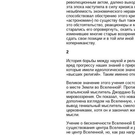
революционным актом, далеко выход
эта эпоха наступила в силу кризис
незыблемость экономического нерав
способствовал обострению этого кри
«астрономии») по существу был такж
это обстоятельство, реакционеры и 
старались его опровергнуть, охаять 
изменившее многие старые воззрения
сдать свои позиции и в той или иной
коперниканству.
2
История борьбы между наукой и рел
вред прогрессу наших знаний о приро
которые имели идеологическое значе
«высших религий». Таким именно отк
Великое значение этого учения состо
6
о месте Земли во Вселенной
. Прот
итальянский мыслитель Джордано Бр
мировоззрения. Он показал, что нов
дополнена взглядом на Вселенную, 
вывод гениальный мыслитель смело 
церковниками, хотя он и закончил ж
мысли.
Учение о бесконечности Вселенной 
существования центра Вселенной и 
не центр Вселенной, но, как раз нап