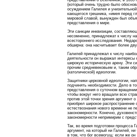
(который очень трудно было обоснов
осуждением Галилея и унизительной 
кающегося грешника, «имея перед г
мировой славой, вынужден был объя
представления о мире.
Эти санкции инквизиции, составляю
несомненно, принадлежат к числу н
всестороннего исследования. Недаро
обширна: она насчитывает более дву
Галилей принадлежал к числу наибо
деятельности он выражал интересы н
широкую историческую арену. Эти си
прочим средневековьем и, таким об
(католической) идеологии.
Защитники церковной идеологии, нап
подчинять необходимости. Дело в то
представления о суточном вращении 
чтобы вокруг него вращали всю стра
против этой точки зрения аргумент 
приобрел широкое распространение с
естествознания нового времени не п
закономерности. Конечно, духовенств
закономерности непримирим с предс
Так, во время подготовки процесса Г
аргумент, на который ни Галилей, ни
в том, что бог всемогущ: если же о