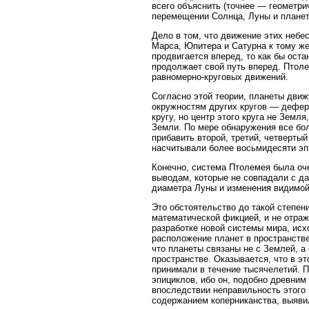
всего объяснить (точнее — геометри
перемещении Солнца, Луны и планет
Дело в том, что движение этих небе
Марса, Юпитера и Сатурна к тому ж
продвигается вперед, то как бы оста
продолжает свой путь вперед. Птол
равномерно-круговых движений.
Согласно этой теории, планеты дви
окружностям других кругов — дефер
кругу, но центр этого круга не Земл
Земли. По мере обнаружения все бо
прибавить второй, третий, четвертый
насчитывали более восьмидесяти эп
Конечно, система Птолемея была очен
выводам, которые не совпадали с д
диаметра Луны и изменения видимой
Это обстоятельство до такой степен
математической фикцией, и не отраж
разработке новой системы мира, исх
расположение планет в пространств
что планеты связаны не с Землей, а
пространстве. Оказывается, что в эт
принимали в течение тысячелетий. П
эпициклов, ибо он, подобно древним
впоследствии неправильность этого
содержанием коперниканства, выяви