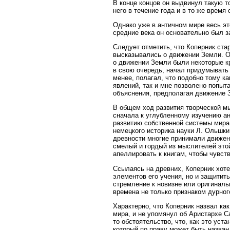
В конце концов он выдвинул такую т
него в течение года и в то же время
Однако уже в античном мире весь эт
средние века он основательно был з
Следует отметить, что Коперник ста
высказывались о движении Земли. Он
о движении Земли были некоторые к
в свою очередь, начал придумывать 
менее, полагал, что подобно тому к
явлений, так и мне позволено попыт
объяснения, предполагая движение 
В общем ход развития творческой мы
сначала к углубленному изучению ан
развитию собственной системы мира
немецкого историка науки Л. Ольшки
древности многие принимали движен
смелый и гордый из мыслителей этой
апеллировать к книгам, чтобы чувст
Ссылаясь на древних, Коперник хоте
элементов его учения, но и защитит
стремление к новизне или оригиналь
времена не только признаком дурног
Характерно, что Коперник назвал ка
мира, и не упомянул об Аристархе С
то обстоятельство, что, как это уст
который по праву может быть назван