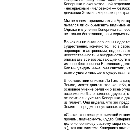
Коперника в окончательной редакции
«несерьезным» человеком — безбожн
движении Земли в мировом простран
Мы не знаем, приписывал ли Аристар
пытался ли он объяснить видимые н
Однако и в учении Коперника на пер
не только богословов, но и серьезн
Во как бы ни были серьезны недоста
существенно, конечно то, что в сво
переворот в астрономии, подорвав э
неестественность и абсурдность гос
описывать все возрастающие круги в
именно бесконечная Вселенная долж
Как мы увидим ниже, они считали, чт
всемогущего «высшего существа», в
Впоследствии епископ Ла-Галла «опр
Земле, может двигать только небо, 
основное учение религии о всемогущ
возражение было нелепее другого, с
относиться к учению Коперника о дв
из планет. Они видели, что эю пред
Земля — предмет неустанных забот 
«Святая конгрегация» римской инкв
прочим, подчеркнуть, будто Коперни
деле коперникову систему мира не с
э.), так как система Коперника явл