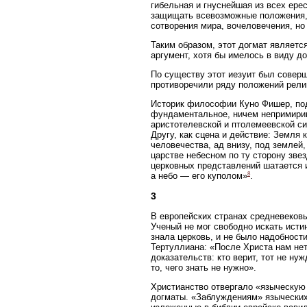
гибельная и гнуснейшая из всех ере
защищать всевозможные положения, 
сотворения мира, вочеловечения, но
Таким образом, этот догмат являетс
аргумент, хотя бы имелось в виду д
По существу этот иезуит был соверш
противоречили ряду положений религ
Историк философии Куно Фишер, под
фундаментальное, ничем непримирим
аристотелевской и птолемеевской с
Другу, как сцена и действие: Земля к
человечества, ад внизу, под землей
царстве небесном по ту сторону зве
церковных представлений шатается и
8
а небо — его куполом»
.
3
В европейских странах средневековь
Ученый не мог свободно искать исти
знала церковь, и не было надобност
Тертуллиана: «После Христа нам нет
доказательств: кто верит, тот не ну
то, чего знать не нужно».
Христианство отвергало «языческую 
догматы. «Заблуждениям» языческих