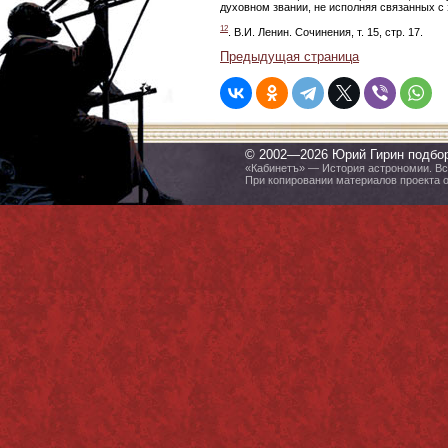
духовном звании, не исполняя связанных с 
12
. В.И. Ленин. Сочинения, т. 15, стр. 17.
Предыдущая страница
© 2002—2026 Юрий Гирин подбо
«Кабинетъ» — История астрономии. Все
При копировании материалов проекта 