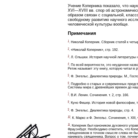
Учение Коперника показало, что наук
XVI—XVIII вв. спор об астрономичес
образом связан с социальной, класс
свободному развитию научного иссле
человеческой культуры вообще.
Примечания
1
. Николай Коперник. Сборник статей к четы
2
. «Николай Коперник», стр. 192.
3
. Л. Ольшки. История научной литературы на 
4
. По всей вероятности, это неудачное назв
Ретик называет эту книгу, которую читал в 
5
. Ф. Энгельс. Диалектика природы. М., Госпо
6
. Подробно о старых и современных предста
Системы мира с древнейших времен до наших
7
. В.И. Ленин. Сочинения. т. 2, стр. 166.
8
. Куно Фишер. История новой философии, т. I
9
. Ф. Энгельс. Диалектика природы, стр. 4.
10
. К. Маркс и Ф. Энгельс. Сочинения, т. XIII, ч
11
. Коперник был каноником духовного упра
Фрауэнбург. Необходимо отметить, что Копер
священником в точном смысле слова не был
нанимать священника. Вопрос о том, почем