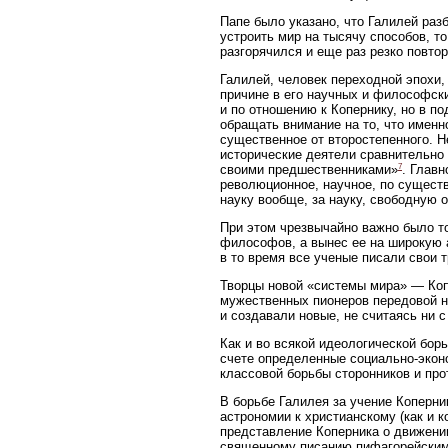
Папе было указано, что Галилей разб
устроить мир на тысячу способов, то
разгорячился и еще раз резко повто
Галилей, человек переходной эпохи,
причине в его научных и философски
и по отношению к Копернику, но в п
обращать внимание на то, что именн
существенное от второстепенного. Н
исторические деятели сравнительно 
7
своими предшественниками»
. Главн
революционное, научное, по существ
науку вообще, за науку, свободную о
При этом чрезвычайно важно было то
философов, а вынес ее на широкую ар
в то время все ученые писали свои 
Творцы новой «системы мира» — Коп
мужественных пионеров передовой на
и создавали новые, не считаясь ни 
Как и во всякой идеологической борь
счете определенные социально-экон
классовой борьбы сторонников и пр
В борьбе Галилея за учение Коперн
астрономии к христианскому (как и к
представление Коперника о движени
священному писанию пифагорейским 