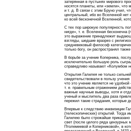
затерянная в пустынях мирового про
носятся планеты, или «земли», что 
и т. д. В связи с этим Бруно учил, ч
центральный, ибо во Вселенной нет 
ко всей бесконечной Вселенной, ко
С тех пор широкую популярность по
нигде», т. е. Вселенная бесконечна (
это выражение принадлежит выдающе
взгляды, шедшие вразрез с религиоз
средневековый философ категоричес
только богу, он распространял также
В борьбе за учение Коперника, посл
исключительно большую роль сыграл
справедливо называют «Колумбом н
Открытия Галилея не только сильней
свидетельствовали в пользу учения 
что это учение является не удобной
т. е. правильным отражением действ
важные научные выводы, хотя и отда
ученый и мыслитель два раза привле
пережил такие страдания, которые 
Впервые к следствию инквизиции Гал
(телескопических) открытий. Тогда 
Галилею было строжайше приказано о
свет (после целого ряда цензурных
Птолемеевой и Коперниковой», в кот
представлений о Вселенной, в 1633 