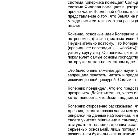
система Коперника помещает Солнце
система Филолая помещает в центре 
прочие части Вселенной обращаться 
представление о том, что Земля не 
между ними есть и заметная разница
планет.
Конечно, основные идеи Коперника н
астрономов, физиков, математиков. 
Неудивительно поэтому, что Коперни
4
(правильнее переводить — «орбит»)
узкому кругу лиц. Он понимал, что 
поколеблет самые основы господству
автор уже лежал на смертном одре.
Это было очень тяжелое для науки в
запрещала печатать, читать и продав
инквизиционной цензурой. Самым ст
Коперник предвидел, что его предст
презрение». Действительно, через 
хотел поверить, что Земля подвижна
Коперник откровенно рассказывал, ч
древних, сколько разногласия межд
опирался на данные наблюдений, и н
своего учителя обвинение в самонад
отступать от взглядов древних иссл
серьезных оснований, лишь потому, 
развиваться буквально гигантскими 