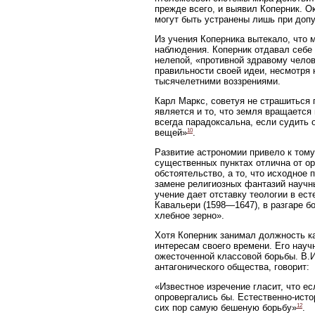
прежде всего, и выявил Коперник. О
могут быть устранены лишь при доп
Из учения Коперника вытекало, что 
наблюдения. Коперник отдавал себе 
нелепой, «противной здравому челов
правильности своей идеи, несмотря 
тысячелетними воззрениями.
Карл Маркс, советуя не страшиться
является и то, что земля вращается 
всегда парадоксальна, если судить
10
вещей»
.
Развитие астрономии привело к тому
существенных пунктах отлична от ор
обстоятельство, а то, что исходное 
замене религиозных фантазий научны
учение дает отставку теологии в ес
Кавальери (1598—1647), в разгаре б
хлебное зерно».
Хотя Коперник занимал должность к
интересам своего времени. Его науч
ожесточенной классовой борьбы. В.И
антагонического общества, говорит:
«Известное изречение гласит, что е
опровергались бы. Естественно-исто
12
сих пор самую бешеную борьбу»
.