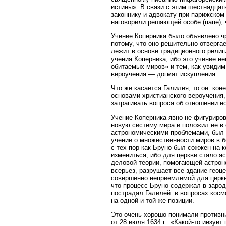
истины». В связи с этим шестнадцат
законнику и адвокату при парижском
наговорили решающей особе (папе), 
Учение Коперника было объявлено ч
потому, что оно решительно отвергае
лежит в основе традиционного религ
учения Коперника, ибо это учение 
обитаемых миров» и тем, как увиди
вероучения — догмат искупления.
Что же касается Галилея, то он. кон
основами христианского вероучения,
затрагивать вопроса об отношении н
Учение Коперника явно не фигуриров
новую систему мира и положил ее в
астрономическими проблемами, был п
учение о множественности миров в бе
с тех пор как Бруно был сожжен на ко
измениться, ибо для церкви стало я
деловой теории, помогающей астроно
всерьез, разрушает все здание геоце
совершенно неприемлемой для церкв
что процесс Бруно содержал в зарод
пострадал Галилей: в вопросах кос
на одной и той же позиции.
Это очень хорошо понимали противни
от 28 июля 1634 г.: «Какой-то иезуи