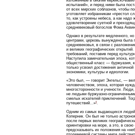
изложенные в библии еврейско-вави
испытаний», и перед ними была пост
от всех мирских соблазнов, чтобы п
уготовляет избранникам «престол сл
то, как устроены небеса, а как надо
удовлетворение суетной и преходящ
средневековый богослов Фома Аквин
Однако в результате медленного, но
центрами, церковь вынуждена была п
средневековья, в связи с разложени
и великих географических открытий
требований, поставив перед культур
Наступила замечательная эпоха, кот
общественный класс — буржуазия, ко
только усвоил достижения античной 
экономики, культуры и идеологии.
«Это был, — говорит Энгельс, — ве
человечеством, эпоха, которая нужда
многосторонности и учености. Люди,
не людьми буржуазно-ограниченными
смелых искателей приключений. Тогд
9
путешествий...»
.
Одним из самых выдающихся людей э
Коперник. Он был не только астроно
после первых великих географическ
ориентировки на море, а это, в сво
предсказывать их положения на «неб
птолемеевой системы мира действите