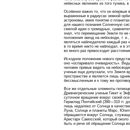
небесных явлениях из того туника, 
Особенно важно то, что он впервые 
выраженные в радиусах земной орбит
астрономы, имея понятие о планетах,
для нашего познания Солнечную сис
смелой идеи о громадных, сравнител
знал, что перемещение Земли по ее
положения звезд на небосводе, т. е
являться наблюдателю каждый раз на
в то время никто не наблюдал, и в 
во много раз превосходит расстояни
Исходное положение нового предста
оно «оспаривало очевидность». Ведь
человек привык видеть на небосвод
ученые еще допускали, что Земля вра
пространстве и является лишь одним 
бессмысленным и к тому же противо
Все же отдельные элементы гелиоце
Древнегреческие ученые Гикет и Экф
суточное вращение вокруг своей ос
Гераклид Понтийский (390—310 гг. до
лишь недалеко от Солнца в качестве
Луна, Солнце и планеты Марс, Юпите
обращаются вокруг Солнца, служаще
Аристарх Самосский, который около 
быть и речи об обращении Солнца во