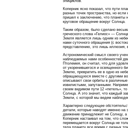
эпициклов.
Коперник ясно показал, что пути пл
разных точек пространства, но если
пришел к заключению, что планеты н
круговое обращение вокруг Солнца.
Таким образом, было сделано весьма
греческого слова «Гелиос» — Солнце
Земля является лишь одним из небес
нами суточного обращения (с востока
представлению, это лишь иллюзия, в
Астрономический смысл своего учен
наблюдаемых нами особенностей дви
Птолемея, он считал, что для удовл
от укоренившегося и освященного би
Землю, превратить ее в одно из неб
обращающуюся вместе с другими вокр
описывают свои орбиты в различные
извилистыми, запутанными. Наприме
своем видимом пути 12 «петель», то 
Солнца. А это значит, что каждый за
Земли, с которой мы ведем наблюде
Характерно следующее обстоятельст
детали, которые наводят именно на 
движение принадлежит не Солнцу, а 
Коперник настаивал на том, что сло
перемещается вокруг Солнца не толь
тела планету все время с разных то