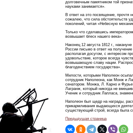
долговечным памятником той признат
науками занимается».
В ответ на это посвящение, прочтя 
сожалею, что сила обстоятельств у
поколений, читая «Небесную механику
Только что сделавшись императором
возвышает блеск нашего века».
Наконец 12 августа 1812 г., накану
России письмо в ответ на получение
располагая досугом, с интересом пр
удовольствие, которое всегда чувст
возвышающую славу нации. Распрост
благоденствием государства».
Милости, которыми Наполеон осыпал
сотрудник Наполеона, как Монж и Л
сенатором. Монжа, Л. Карно и Фурь
Лагранж, который никогда не вмешив
Ученик и сотрудник Лапласа, знамен
Наполеон был щедр на награды, расп
прикармливания выдающихся деятел
существующий строй, всегда была св
Предыдущая страница