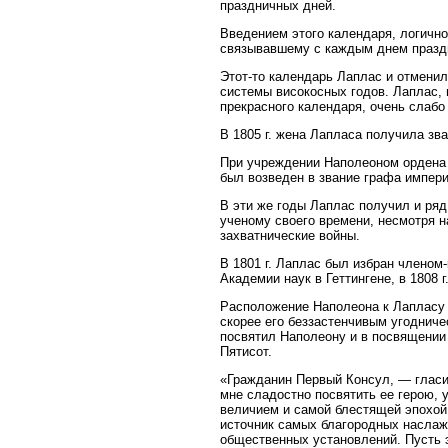
праздничных дней.
Введением этого календаря, логично
связывавшему с каждым днем праздн
Этот-то календарь Лаплас и отменил
системы високосных годов. Лаплас, 
прекрасного календаря, очень слабо
В 1805 г. жена Лапласа получила з
При учреждении Наполеоном ордена П
был возведен в звание графа импер
В эти же годы Лаплас получил и ря
ученому своего времени, несмотря 
захватнические войны.
В 1801 г. Лаплас был избран членом
Академии наук в Геттингене, в 1808 
Расположение Наполеона к Лапласу 
скорее его беззастенчивым угодниче
посвятил Наполеону и в посвящении 
Пятисот.
«Гражданин Первый Консул, — гласи
мне сладостно посвятить ее герою,
величием и самой блестящей эпохой 
источник самых благородных наслаж
общественных установлений. Пусть э