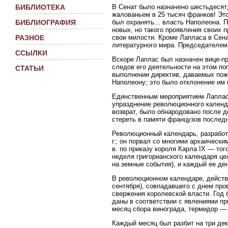
В Сенат было назначено шестьдесят
БИБЛИОТЕКА
жалованьем в 25 тысяч франков! Эт
был охранять... власть Наполеона. 
БИБЛИОГРАФИЯ
новых, но такого проявления своих 
свои милости. Кроме Лапласа в Сена
РАЗНОЕ
литературного мира. Председателем
ССЫЛКИ
Вскоре Лаплас был назначен вице-пр
следов его деятельности на этом по
СТАТЬИ
выполнении директив, даваемых пож
Наполеону; это было отклонение им 
Единственным мероприятием Лапласа
упразднение революционного календа
возврат, было обнародовано после 
стереть в памяти французов последн
Революционный календарь, разработ
г.; он порвал со многими архаическ
в. по приказу короля Карла IX — то
неделя григорианского календаря це
на земные события), и каждый ее д
В революционном календаре, действо
сентября), совпадавшего с днем пров
свержения королевской власти. Год 
даны в соответствии с явлениями п
месяц сбора винограда, термидор — 
Каждый месяц был разбит на три дек