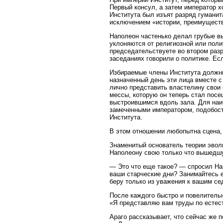
Первый консул, а затем император х
Института был изъят разряд гуманит
исключением «истории, преимуществе
Наполеон частенько делал грубые вы
уклоняются от религиозной или поли
председательствуете во втором разр
заседаниях говорили о политике. Есл
Избираемые члены Института должны 
назначенный день эти лица вместе 
лично представить властелину свои
мессы, которую он теперь стал посе
выстроившимся вдоль зала. Для наи
замеченными императором, подобост
Института.
В этом отношении любопытна сцена,
Знаменитый основатель теории эвол
Наполеону свою только что вышедшу
— Это что еще такое? — спросил На
ваши старческие дни? Занимайтесь е
беру только из уважения к вашим се
После каждого быстро и повелитель
«Я представляю вам труды по естест
Араго рассказывает, что сейчас же 