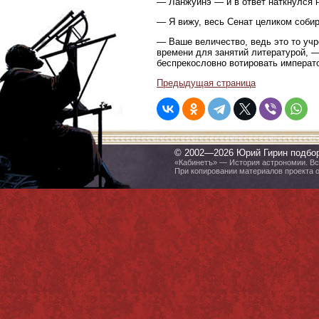
— Ланжуинэ — и в ответ наткнулся 
— Я вижу, весь Сенат целиком собир
— Ваше величество, ведь это то учре
времени для занятий литературой, 
беспрекословно вотировать императо
Предыдущая страница
© 2002—2026 Юрий Гирин подбо
«Кабинетъ» — История астрономии. Все
При копировании материалов проекта 