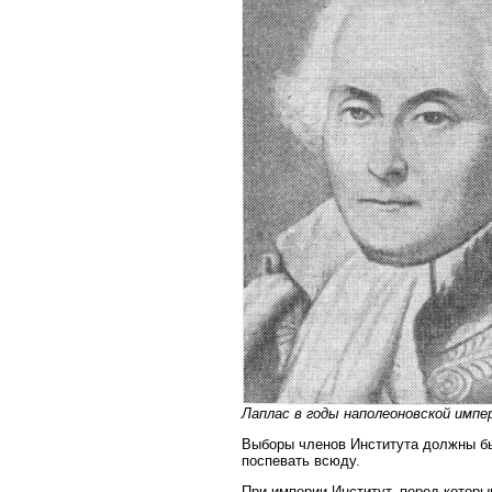
Лаплас в годы наполеоновской импе
Выборы членов Института должны б
поспевать всюду.
При империи Институт, перед котор