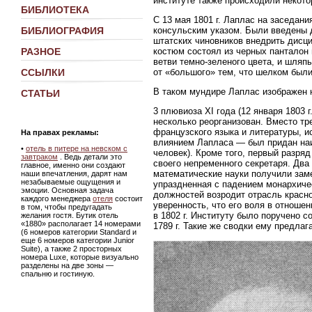
институте также происходили некот
БИБЛИОТЕКА
С 13 мая 1801 г. Лаплас на заседани
консульским указом. Были введены 
БИБЛИОГРАФИЯ
штатских чиновников внедрить дисц
костюм состоял из черных панталон
РАЗНОЕ
ветви темно-зеленого цвета, и шляп
от «большого» тем, что шелком были
ССЫЛКИ
В таком мундире Лаплас изображен н
СТАТЬИ
3 плювиоза XI года (12 января 1803 
несколько реорганизован. Вместо тр
французского языка и литературы, и
На правах рекламы:
влиянием Лапласа — был придан наи
•
отель в питере на невском с
человек). Кроме того, первый разря
завтраком
. Ведь детали это
своего непременного секретаря. Два 
главное, именно они создают
математические науки получили зам
наши впечатления, дарят нам
незабываемые ощущения и
упраздненная с падением монархиче
эмоции. Основная задача
должностей возродит отрасль красно
каждого менеджера
отеля
состоит
уверенность, что его воля в отноше
в том, чтобы предугадать
в 1802 г. Институту было поручено с
желания гостя. Бутик отель
«1880» располагает 14 номерами
1789 г. Такие же сводки ему предла
(6 номеров категории Standard и
еще 6 номеров категории Junior
Suite), а также 2 просторных
номера Luxe, которые визуально
разделены на две зоны —
спальню и гостиную.