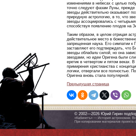
изменениями в небесах с целью побу
точно следуют фазам Луны, прежде ч
звезды действительно оказывают поз
природную астрологию, в то, что зв
звезды ассоциировались с четырьмя
способствуя появлению плодов на 
Таким образом, в целом отрицая аст
действительное место в божественно
запрещенная наука. Его симпатии к П
заставляют его подтверждать, что Б
звезды
обладали
силой, но она зави
звездами, но идеи Оригена были сли
еретик в четвертом и пятом веках. 
примирения христианства с концепци
логики, отвергали все полностью. П
Оригена вновь стала популярной.
Предыдущая страница
© 2002—2026 Юрий Гирин подбо
«Кабинетъ» — История астрономии. Все
При копировании материалов проекта 