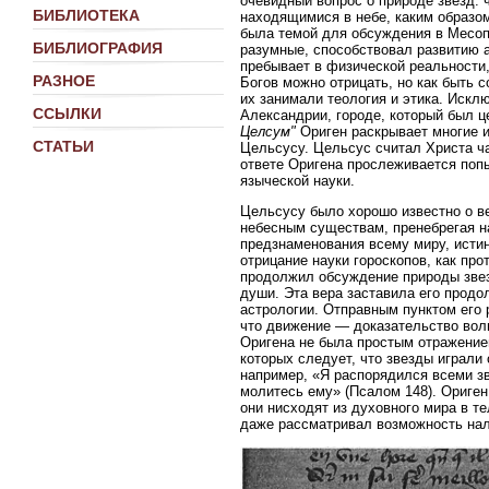
очевидный вопрос о природе звезд:
БИБЛИОТЕКА
находящимися в небе, каким образо
была темой для обсуждения в Месоп
БИБЛИОГРАФИЯ
разумные, способствовал развитию а
пребывает в физической реальности,
РАЗНОЕ
Богов можно отрицать, но как быть 
их занимали теология и этика. Искл
ССЫЛКИ
Александрии, городе, который был ц
Целсум"
Ориген раскрывает многие и
СТАТЬИ
Цельсусу. Цельсус считал Христа ч
ответе Оригена прослеживается поп
языческой науки.
Цельсусу было хорошо известно о ве
небесным существам, пренебрегая н
предзнаменования всему миру, исти
отрицание науки гороскопов, как про
продолжил обсуждение природы звез
души. Эта вера заставила его продо
астрологии. Отправным пунктом его
что движение — доказательство вол
Оригена не была простым отражением
которых следует, что звезды играл
например, «Я распорядился всеми зве
молитесь ему» (Псалом 148). Ориге
они нисходят из духовного мира в т
даже рассматривал возможность нали