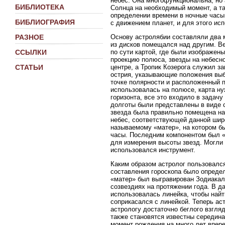
небес. Она многофункциональна, но 
БИБЛИОТЕКА
Солнца на необходимый момент, а та
определении времени в ночные часы.
БИБЛИОГРАФИЯ
с движением планет, и для этого ис
Основу астролябии составляли два 
РАЗНОЕ
из дисков помещался над другим. Ве
по сути картой, где были изображен
ССЫЛКИ
проекцию полюса, звезды на небесн
центре, а Тропик Козерога служил 
СТАТЬИ
острия, указывающие положения выбр
точке полярности и расположенный п
использовалась на полюсе, карта ну
горизонта, все это входило в задач
долготы были представлены в виде с
звезда была правильно помещена на
небес, соответствующей данной широ
называемому «матер», на котором бы
часы. Последним компонентом был «
для измерения высоты звезд. Могли 
использовался инструмент.
Каким образом астролог пользовалс
составления гороскопа было определ
«матер» был выгравирован Зодиакал
созвездиях на протяжении года. В д
использовалась линейка, чтобы найти
соприкасался с линейкой. Теперь ас
астрологу достаточно беглого взгляд
также становятся известны середина
момент рождения на много лет впер