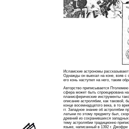
Исламские астрономы рассказывают 
Однажды он выехал на коне, взяв с 
его конь наступил на него, таким об
Авторство приписывается Птолемею н
сфера может быть спроецирована на 
планисферические инструменты тако
описание астролябии, как таковой, 
конце восемнадцатого века, в то вр
гг. Западное знание об астролябии п
латыни по этому предмету был, ско
древний из сохранившихся западных 
тему астролябии традиционно припис
языке, написанный в 1392 г. Джофри