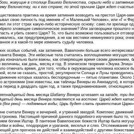
боги, живущие в столице Вашего Величества, скрыли небо и затмени
ему Величеству, ни к его стране; по этой причине Царя ждет счастье
ществовала практика на время затмения возводить на престол Царя-зам
ывал свою личность под именем «Г-н Маленький Человек», или «Г-н Фер
мел ли этот страх какую-либо историческую основу: само ли зрелище од
обрело зловещее символическое значение? Или заговорщики прошлого н
пасть и убить своего Царя? То, что было возможно пользоваться отговор
ивались, как предупреждения, а не как вестники неминуемого рока; оче
анное и в какой-то мере изменить судьбу человека.
ких особых событий, как затмения, Вавилонян больше всего интересовал
ланета Венера. Эти небесные тела считались воплощениями могуществ
ва изначально были важны, как отмеряющие время своим движением, бл
 величины, как день, месяц и год. В эпическом творении «Энума Элиш» 
ло отмечать время, для того, чтобы в окружающем человека космосе бы
ой, если не сказать, простой, регулярности Солнца и Луны проводилис
движение которых казалось беспорядочным — пятью планетами. Около 1
по астрономии (они известны, как таблицы Венеры из Амизадуги), в кот
а период в двадцать один год, а также предзнаменования, относящиеся 
пятнадцатый день месяца Шабату Венера исчезает на западе, три дня 
цатый день месяца Венера появляется на востоке: Царей ждет катас
а (бог реки) — подземные воды; Царь будет слать приветствия Царю»
не считали Венеру и вечерней, и утренней звездой. Комплекс движений
стронома. Настоящей причиной данного подробного изучения было то, ч
ием богини Иштар. В пантеоне Вавилонских божеств Иштар была могуще
юбви и войны, плодородия и ураганов, веселья и слез. Отслеживание п
ющей для прогноза ее действий и взаимодействий с другими божествами