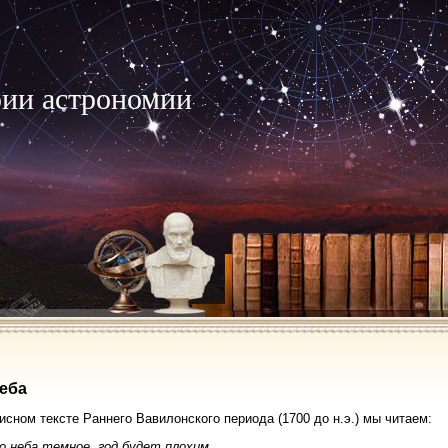
рии астрономии
еба
исном тексте Раннего Вавилонского периода (1700 до н.э.) мы читаем:
о неба темное, год будет плохим.