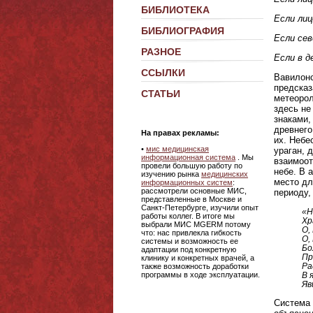
БИБЛИОТЕКА
Если лиц
БИБЛИОГРАФИЯ
Если сев
РАЗНОЕ
Если в д
ССЫЛКИ
Вавилонс
предсказ
СТАТЬИ
метеорол
здесь не
знаками,
древнего
На правах рекламы:
их. Небе
•
мис медицинская
ураган, 
информационная система
. Мы
взаимоот
провели большую работу по
небе. В 
изучению рынка
медицинских
место дл
информационных систем
:
рассмотрели основные МИС,
периоду,
представленные в Москве и
Санкт-Петербурге, изучили опыт
«Н
работы коллег. В итоге мы
Хр
выбрали МИС MGERM потому
О,
что: нас привлекла гибкость
О,
системы и возможность ее
Бо
адаптации под конкретную
Пр
клинику и конкретных врачей, а
Ра
также возможность доработки
В 
программы в ходе эксплуатации.
Яв
Система 