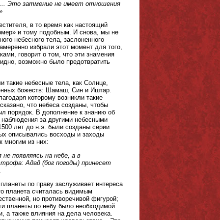
е... Это затмение не имеет отношения
».
естителя, в то время как настоящий
мер» и тому подобным. И снова, мы не
ного небесного тела, заслоненного
амеренно избрали этот момент для того,
ками, говорит о том, что эти знамения
видно, возможно было предотвратить
и такие небесные тела, как Солнце,
енных божеств: Шамаш, Син и Иштар.
агодаря которому возникли такие
сказано, что небеса созданы, чтобы
л порядок. В дополнение к знанию об
ь наблюдения за другими небесными
500 лет до н.э. были созданы серии
орых описывались восходы и заходы
к многим из них:
не появляясь на небе, а в
трофа: Адад (бог погоды) принесет
.
 планеты по праву заслуживает интереса
то планета считалась видимым
ственной, но противоречивой фигурой;
ути планеты по небу было необходимой
, а также влияния на дела человека.