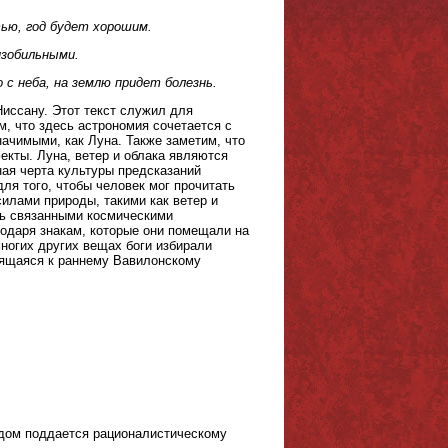
тью, год будет хорошим.
изобильными.
с неба, на землю придет болезнь.
иссану. Этот текст служил для
м, что здесь астрономия сочетается с
ачимыми, как Луна. Также заметим, что
кты. Луна, ветер и облака являются
ная черта культуры предсказаний
ля того, чтобы человек мог прочитать
илами природы, такими как ветер и
сь связанными космическими
одаря знакам, которые они помещали на
многих других вещах боги избирали
сящаяся к раннему Вавилонскому
удом поддается рационалистическому