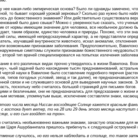
нию.
у нее какая-либо эмпирическая основа? Было ли однажды замечено, что,
ной, то бывает хороший урожай зерновых? Сколько раз нужно было набл
ось до божественного знамения? Или действительно существовала вера 
енований было дано свыше? Можно с уверенностью сказать, что учены
ие от нормы имеющим значение для человека, все необычное должно бы
дает, таким образом, единство человека и природы. Похоже, что эти зн
ий силы, имеющей непредсказуемый характер, а не представляли опре
атель, изучавший внутренности животного, искал аномалии, отклонения 
или возможными признаками заболевания. Предположительно, Вавилонск
бнаруженные симптомы служили признаками божественного неудовольств
; второй тип врачей специализировался на попытках излечения заболева
ание в его различных видах прочно утвердилось в жизни Вавилона. Воз
у», чьей задачей было нахождение тысяч предзнаменований, астральных
 чертой науки в Вавилоне было составление подробного перечня (расте
ов, типов погодных условий, звезд и так далее), не предназначавшегос
нной связи и не служившего основой для выведения научных законов. 
асть, поскольку небо считалось большой страницей для письмен богов.
ими и безличными, они не предназначались для предсказании о жизни 
ным мотивам, упомянутым выше, исключение составляли знаки, касающ
пятого числа месяца Ниссан восходящее Солнце кажется красным фак
и с востока дует ветер, то на 28 или 29 день этого месяца наступит 
яце, и его сын взойдет на трон».
 считались необыкновенно важными знаками, зачастую опасными для мо
ам Царя Ашурбаннпала пришлось прибегнуть к следующей остроумной 
тмение случилось, но его нельзя наблюдать в столице, то такое зат