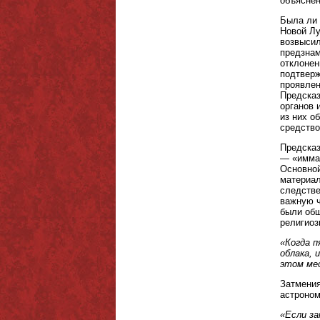
объясне
Была ли 
Новой Лу
возвысил
предзнам
отклонен
подтверж
проявлен
Предсказ
органов 
из них о
средство
Предсказ
— «имман
Основной
материал
следстве
важную ч
были общ
религиоз
«Когда 
облака, 
этом мес
Затмения
астроном
«Если за