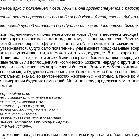
о неба ярко с появлением Новой Луны, и она приветствуется с радос
ерный ветер пересекает лицо неба перед Новой Луной, посевы будут 
ень первой лунной четверти Бог-Луна не исчезнет достаточно быстро 
кий год начинался с появлением серпа новой Луны в весеннем месяце Н
ания характера наступающего года по тому, как выглядело небо. Замети
огией: атмосферные эффекты — ветер и облака считаются такими же зн
 утверждается, будто само появление Луны вызовет предсказанные эффе
 которые указывают тем, кто может читать их, будущее. Это — характер
 Вавилона — то, что эти знаки были начертаны богами на лике природы д
сные тела были воплощениями космических божеств, наряду с другими с
дождь и наводнение, землетрясение и болезнь. Земля и Небеса считали
ношениями, и будущие намерения этих божеств можно было понять благ
астральных знаках, во внутренностях жертвенных животных, а также во 
я начертания будущих намерений. Молитва перед предсказанием, отно
 гласит:
епроглядна ночь;
ам и святые места тихи и темны...
 Великие, Божества Ночи...
 Плеяды, Орион и Дракон,
льшая Медведица, Овен и Телец,
иблизьтесь и затем
ди предсказания, что я совершаю,
ягненке, которого я приношу в жертву,
ите мне истину».
толкования предзнаменований является чужой для нас и с большим тр