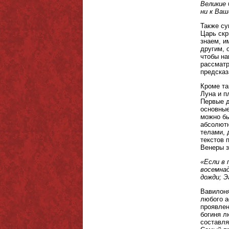
Великие 
ни к Ваш
Также су
Царь скр
знаем, и
другим, 
чтобы на
рассматр
предсказ
Кроме та
Луна и п
Первые д
основные
можно бы
абсолютн
телами, 
текстов 
Венеры з
«Если в 
восемнад
дожди; Э
Вавилоня
любого а
проявлен
богиня л
составля