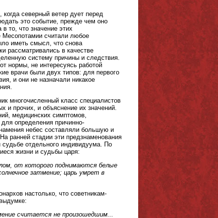
 когда северный ветер дует перед
юдать это событие, прежде чем оно
в то, что значение этих
е Месопотамии считали любое
ло иметь смысл, что снова
аки рассматривались в качестве
деленную систему причины и следствия.
от нормы, не интересуясь работой
ие врачи были двух типов: для первого
ия, и они не назначали никакое
ния.
ник многочисленный класс специалистов
 и прочих, и объяснение их значений.
ний, медицинских симптомов,
я для определения причинно-
Знамения небес составляли большую и
 На ранней стадии эти предзнаменования
и судьбе отдельного индивидуума. По
иеся жизни и судьбы царя:
елом, от которого поднимаются белые
солнечное затмение; царь умрет в
нархов настолько, что советникам-
выдумке:
мение считается не произошедшим...