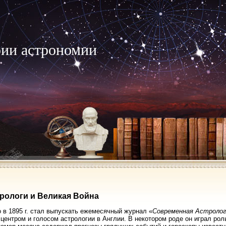
рии астрономии
трологи и Великая Война
 в 1895 г. стал выпускать ежемесячный журнал «
Современная Астролог
 центром и голосом астрологии в Англии. В некотором роде он играл ро