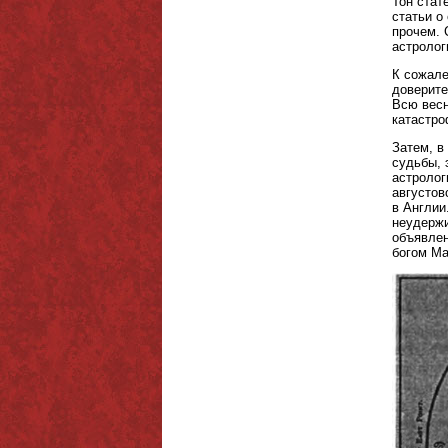
Тон стат
статьи о
прочем. 
астролог
К сожале
доверите
Всю весн
катастро
Затем, в
судьбы, 
астролог
августов
в Англии
неудержи
объявлен
богом Ма