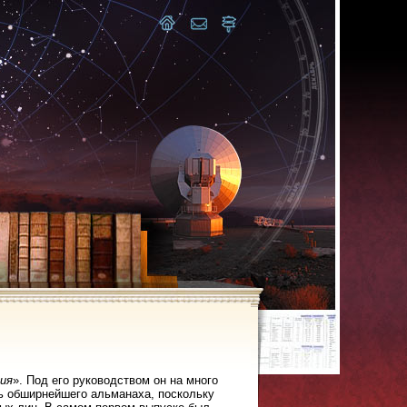
ия
». Под его руководством он на много
ль обширнейшего альманаха, поскольку