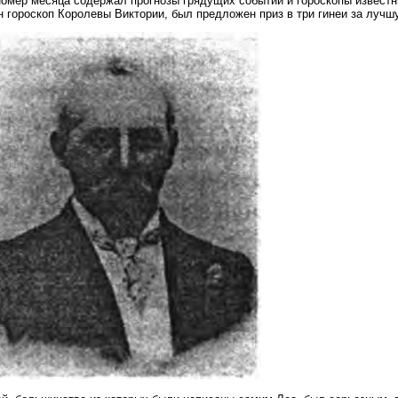
омер месяца содержал прогнозы грядущих событий и гороскопы известн
 гороскоп Королевы Виктории, был предложен приз в три гинеи за лучш