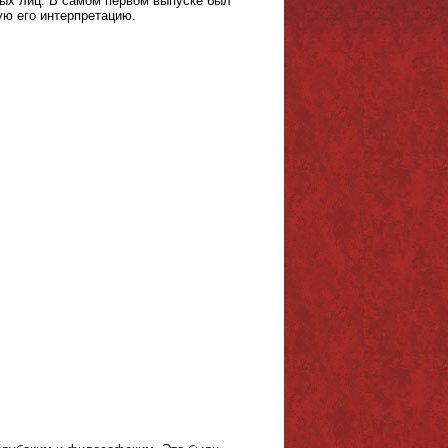
ых лиц. В самом первом выпуске был
ую его интерпретацию.