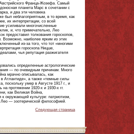
а Австрийского Франца-Жозефа. Самый
едоносная планета Марс в сочетании с
рка, и два эти человека
же был неблагоприятным, в то время, как
ее, их интерпретации, со всей
ение усиливали многочисленные
клик, и, что примечательно, Лео
эк предоставил толкования гороскопов,
. Возможно, наиболее ярким из этих
люченный из-за того, что тот «многими
ерпретация гороскопа Ницше,
деалами, чья репутация разжигателя
едовались определенные астрологические
зания — по очевидным причинам. Много
ойна мрачно описывалась, как
 в Атлантиде», а также «темные силы
 поскольку умер в Августе 1917 г., и
на протяжении 1920-х и 1930-х гг.
ени, как Великая Война,
я к окружающей культуре: патриотизм,
ю Лео — эзотерической философией.
Следующая страница