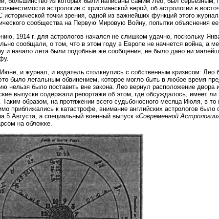
ей, большинство из которых были написаны самим Лео, был серьезным,
 совместимости астрологии с христианской верой, об астрологии в восточ
С исторической точки зрения, одной из важнейших функций этого журнал
ического сообщества на Первую Мировую Войну, попытки объяснения ее 
нию, 1914 г. для астрологов начался не слишком удачно, поскольку Ян
льно сообщали, о том, что в этом году в Европе не начнется война, а 
у и начало лета были подобные же сообщения, не было дано ни малей
фу.
 Июне, и журнал, и издатель столкнулись с собственным кризисом: Лео 
это было легальным обвинением, которое могло быть в любое время пре
ию нельзя было поставить вне закона. Лео вернул расположение двора 
ские выпуски содержали репортажи об этом, где обсуждалось, имеет ли 
. Таким образом, на протяжении всего судьбоносного месяца Июля, в то
мо приближались к катастрофе, внимание английских астрологов было 
а 5 Августа, а специальный военный выпуск «
Современной Астрологии
рсом на обложке.