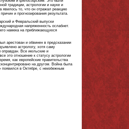
 глубоким и философским. Это были
ной традиции, астрологии и науке и
а явилось то, что он отражал реакцию
причин и прогнозирования результата.
варский и Февральский выпуски
международная напряженность ослабнет.
шего намека на приближающуюся
был арестован и обвинен в предсказании
дъявлено астрологу, хотя саму
и оправдан. Все июльские и
все это отношение к статусу астрологии
 время, как европейские правительства
сконцентрировано на другом. Война была
» появился в Октябре, с неизбежным