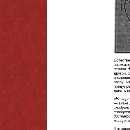
Естестве
возможны
период Н
другой, 
расценив
разрушит
предупре
давать о
«На карт
— знаке 
следует 
солнцест
достаточ
монарха
Что каса