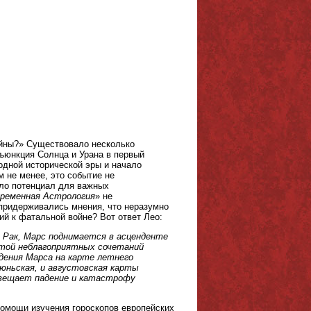
ойны?» Существовало несколько
нъюнкция Солнца и Урана в первый
одной исторической эры и начало
м не менее, это событие не
ало потенциал для важных
ременная Астрология
» не
 придерживались мнения, что неразумно
ий к фатальной войне? Вот ответ Лео:
в Рак, Марс поднимается в асценденте
ртой неблагоприятных сочетаний
дения Марса на карте летнего
юньская, и августовская карты
двещает падение и катастрофу
помощи изучения гороскопов европейских