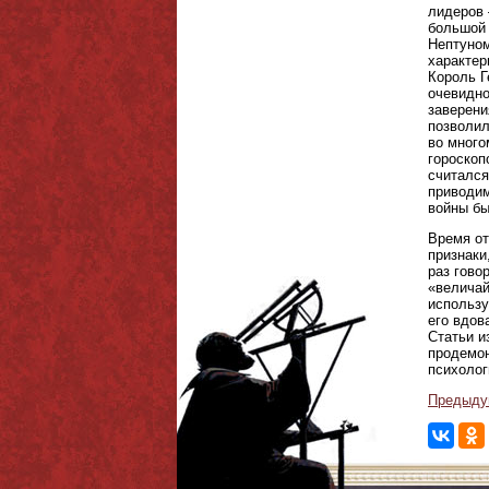
лидеров 
большой 
Нептуном
характер
Король Г
очевидно
заверени
позволил
во много
гороскоп
считался
приводим
войны б
Время от
признаки
раз гово
«величай
использу
его вдов
Статьи и
продемон
психолог
Предыду