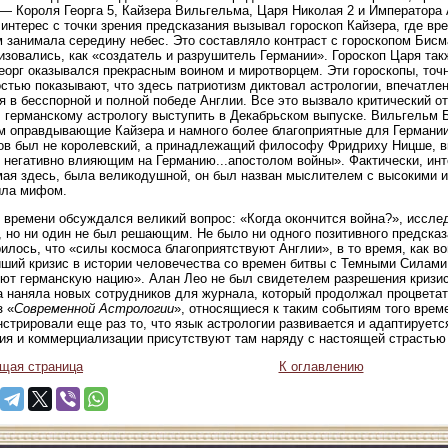
— Короля Георга 5, Кайзера Вильгельма, Царя Николая 2 и Император
интерес с точки зрения предсказания вызывал гороскоп Кайзера, где вр
 занимала середину небес. Это составляло контраст с гороскопом Бисма
изовались, как «создатель и разрушитель Германии». Гороскоп Царя так
еорг оказывался прекрасным воином и миротворцем. Эти гороскопы, точн
стью показывают, что здесь патриотизм диктовал астрологии, впечатл
я в бесспорной и полной победе Англии. Все это вызвало критический от
 германскому астрологу выступить в Декабрьском выпуске. Вильгельм Б
м оправдывающие Кайзера и намного более благоприятные для Германии
ов был не королевский, а принадлежащий философу Фридриху Ницше, вк
 негативно влияющим на Германию...апостолом войны». Фактически, инт
ая здесь, была великодушной, он был назван мыслителем с высокими и
ыла мифом.
 времени обсуждался великий вопрос: «Когда окончится война?», иссл
, но ни один не был решающим. Не было ни одного позитивного предска
рилось, что «силы космоса благоприятствуют Англии», в то время, как в
ший кризис в истории человечества со времен битвы с Темными Силами
ют германскую нацию». Алан Лео не был свидетелем разрешения кризиса,
а наняла новых сотрудников для журнала, который продолжал процветать 
з «
Современной Астрологии
», относящиеся к таким событиям того врем
стрировали еще раз то, что язык астрологии развивается и адаптируетс
ия и коммерциализации присутствуют там наряду с настоящей страсть
щая страница
К оглавлению