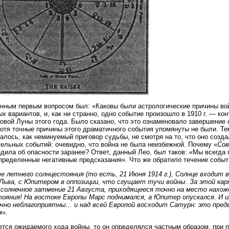
нным первым вопросом был: «Каковы были астрологические причины в
х вариантов, и, как ни странно, одно событие произошло в 1910 г. — ко
овой Луны этого года. Было сказано, что это ознаменовало завершение 
хотя точные причины этого драматичного события упомянуты не были. Те
алось, как неминуемый приговор судьбы, не смотря на то, что оно созд
ельных событий: очевидно, что война не была неизбежной. Почему «
Сов
дила об опасности заранее? Ответ, данный Лео, был таков: «Мы всегда
пределенные негативные предсказания». Что же обратило течение событ
е летнего солнцестояния (то есть, 21 Июня 1914 г.), Солнце входит 
Льва, с Юпитером в оппозиции, что сгущает тучи войны. За этой ка
солнечное затмение 21 Августа, приходящееся точно на место нахож
ояния! На востоке Европы Марс поднимался, а Юпитер опускался. И и
но неблагоприятны... и над всей Европой восходит Сатурн: это пре
м».
ется ожидаемого хода войны, то он определялся частным образом, при 