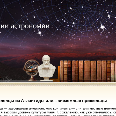
рии астрономии
ленцы из Атлантиды или... внеземные пришельцы
ы — завоеватели американского континента — считали местные племен
я высокий уровень культуры майя. К сожалению, как уже отмечалось, св