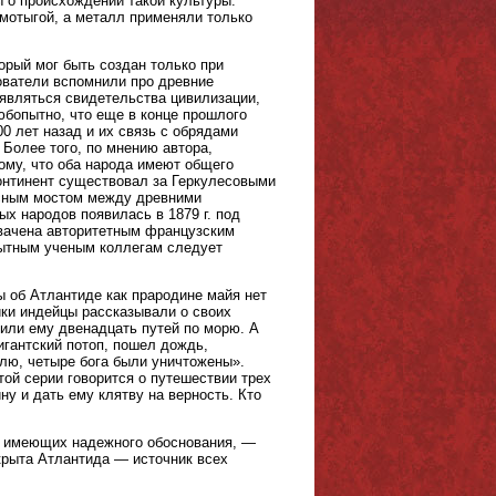
ы о происхождении такой культуры.
 мотыгой, а металл применяли только
орый мог быть создан только при
ователи вспомнили про древние
являться свидетельства цивилизации,
юбопытно, что еще в конце прошлого
0 лет назад и их связь с обрядами
 Более того, по мнению автора,
тому, что оба народа имеют общего
континент существовал за Геркулесовыми
асным мостом между древними
х народов появилась в 1879 г. под
хвачена авторитетным французским
пытным ученым коллегам следует
ы об Атлантиде как прародине майя нет
ики индейцы рассказывали о своих
жили ему двенадцать путей по морю. А
игантский потоп, пошел дождь,
лю, четыре бога были уничтожены».
той серии говорится о путешествии трех
у и дать ему клятву на верность. Кто
е имеющих надежного обоснования, —
крыта Атлантида — источник всех