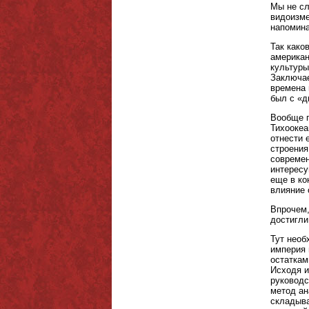
Мы не сл
видоизме
напомина
Так како
американ
культуры
Заключае
времена 
был с «д
Вообще г
Тихоокеа
отнести 
строения
современ
интересу
еще в ко
влияние 
Впрочем,
достигли
Тут необ
империя 
остаткам
Исходя и
руководс
метод ан
складыва