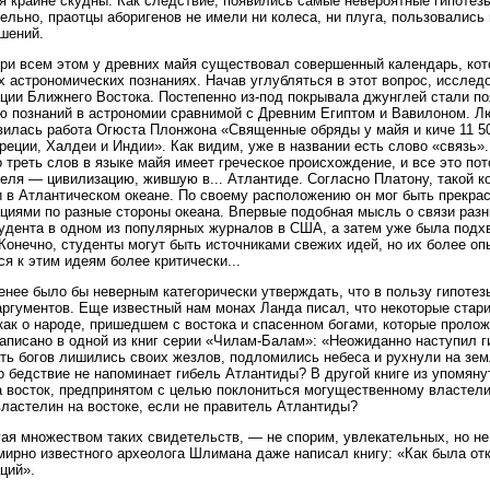
я крайне скудны. Как следствие, появились самые невероятные гипотез
ельно, праотцы аборигенов не имели ни колеса, ни плуга, пользовались
шений.
ри всем этом у древних майя существовал совершенный календарь, кот
 астрономических познаниях. Начав углубляться в этот вопрос, исслед
ции Ближнего Востока. Постепенно из-под покрывала джунглей стали по
ю познаний в астрономии сравнимой с Древним Египтом и Вавилоном. Л
вилась работа Огюста Плонжона «Священные обряды у майя и киче 11 50
Греции, Халдеи и Индии». Как видим, уже в названии есть слово «связь».
 треть слов в языке майя имеет греческое происхождение, и все это по
еля — цивилизацию, жившую в... Атлантиде. Согласно Платону, такой 
 в Атлантическом океане. По своему расположению он мог быть прекр
циями по разные стороны океана. Впервые подобная мысль о связи разны
удента в одном из популярных журналов в США, а затем уже была под
Конечно, студенты могут быть источниками свежих идей, но их более о
ся к этим идеям более критически...
енее было бы неверным категорически утверждать, что в пользу гипотез
аргументов. Еще известный нам монах Ланда писал, что некоторые стар
как о народе, пришедшем с востока и спасенном богами, которые проло
написано в одной из книг серии «Чилам-Балам»: «Неожиданно наступил г
ть богов лишились своих жезлов, подломились небеса и рухнули на зем
о бедствие не напоминает гибель Атлантиды? В другой книге из упомяну
а восток, предпринятом с целью поклониться могущественному властелин
властелин на востоке, если не правитель Атлантиды?
ая множеством таких свидетельств, — не спорим, увлекательных, но н
мирно известного археолога Шлимана даже написал книгу: «Как была от
ций».