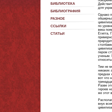
покорени
БИБЛИОТЕКА
Действит
для укра
БИБЛИОГРАФИЯ
Однако п
обширных
РАЗНОЕ
цивилиза
по уровн
ССЫЛКИ
века поя
Египта, 
СТАТЬИ
примерно
прародит
столбами
цивилиза
пером ст
ученым. 
относить
Тем не м
никаких 
предках 
вот что 
тринадца
Разве эт
героев н
же этот 
Располаг
внук все
цивилиза