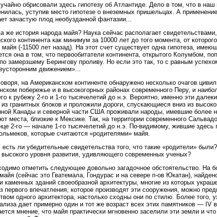
учайно обрисовали здесь гипотезу об Атлантиде. Дело в том, что в наш
нилась, уступив место гипотезе о внеземных пришельцах. А применени
ет зачастую плод необузданной фантазии...
ва же история народа майя? Наука сейчас располагает свидетельствами,
ского континента как минимум за 10000 лет до того момента, от которо
 майя (-11500 лет назад). На этот счет существует одна гипотеза, имеющ
тся она в том, что первообитатели континента, открытого Колумбом, по
по замерзшему Берингову проливу. Но если это так, то с равным успехо
вусторонним движением»...
оворя, на Американском континенте обнаружено несколько очагов цивил
нском побережье и в высокогорных районах современного Перу, и наибо
его к рубежу 2-го и 1-го тысячелетий до н.э. Вероятно, именно эти дале
 из гранитных блоков и проложили дороги, спускающиеся вниз из высоко
ной Канады и северной части США проживали народы, имевшие более ни
ют места, близкие к Мексике. Так, на территории современного Сальвад
нце 2-го — начале 1-го тысячелетий до н.э. По-видимому, жившие здесь
ольмеков, которые считаются «родителями» майя.
 есть ли убедительные свидетельства того, что такие «родители» были
 высокого уровня развития, удивляющего современных ученых?
ходимо отметить следующее довольно загадочное обстоятельство. На б
майя (сейчас это Гватемала, Гондурас и на севере п-ов Юкатан), найде
и каменных зданий своеобразной архитектуры, многие из которых укра
з первого впечатления, которое производят эти сооружения, можно пред
твом одного архитектора, настолько сходны они по стилю. Более того,
ализа дает примерно один и тот же возраст всех этих памятников — IV в
ется мнение, что майя практически мгновенно заселили эти земли и чт