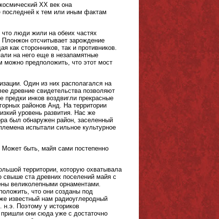
 космический XX век она
е последней к тем или иным фактам
 что люди жили на обеих частях
го Плонжон отсчитывает зарождение
ая как сторонников, так и противников.
пали на него еще в незапамятные
м можно предположить, что этот мост
изации. Один из них располагался на
лее древние свидетельства позволяют
кие предки инков воздвигли прекрасные
горных районов Анд. На территории
зкий уровень развития. Нас же
ора был обнаружен район, заселенный
 племена испытали сильное культурное
? Может быть, майя сами постепенно
ольшой территории, которую охватывала
но свыше ста древних поселений майя с
шены великолепными орнаментами.
положить, что они созданы под
 уже известный нам радиоуглеродный
. н.э. Поэтому у историков
о пришли они сюда уже с достаточно