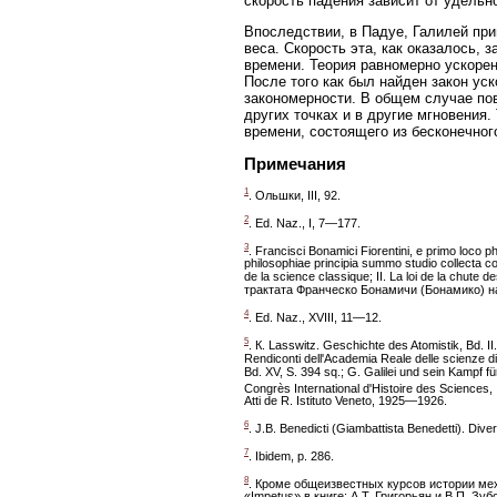
скорость падения зависит от удельн
Впоследствии, в Падуе, Галилей пр
веса. Скорость эта, как оказалось,
времени. Теория равномерно ускоре
После того как был найден закон ус
закономерности. В общем случае пов
других точках и в другие мгновения.
времени, состоящего из бесконечно
Примечания
1
. Ольшки, III, 92.
2
. Ed. Naz., I, 7—177.
3
. Francisci Воnamici Fiorentini, e primo loco 
philosophiae principia summo studio collecta co
de la science classique; II. La loi de la chute d
трактата Франческо Бонамичи (Бонамико) н
4
. Ed. Naz., XVIII, 11—12.
5
. К. Lasswitz. Geschichte des Atomistik, Bd. II
Rendiconti dell'Academia Reale delle scienze d
Bd. XV, S. 394 sq.; G. Galilei und sein Kampf f
Congrès International d'Histoire des Sciences, I
Atti de R. Istituto Veneto, 1925—1926.
6
. J.B. Benedicti (Giambattista Benedetti). Div
7
. Ibidem, p. 286.
8
. Кроме общеизвестных курсов истории мех
«Impetus» в книге: А.Т. Григорьян и В.П. З