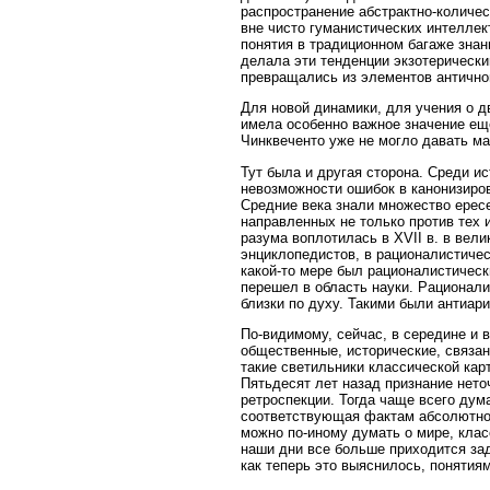
распространение абстрактно-количес
вне чисто гуманистических интеллек
понятия в традиционном багаже знан
делала эти тенденции экзотерическ
превращались из элементов антично
Для новой динамики, для учения о 
имела особенно важное значение еще
Чинквеченто уже не могло давать ма
Тут была и другая сторона. Среди 
невозможности ошибок в канонизиров
Средние века знали множество ерес
направленных не только против тех 
разума воплотилась в XVII в. в ве
энциклопедистов, в рационалистичес
какой-то мере был рационалистическ
перешел в область науки. Рационали
близки по духу. Такими были антиар
По-видимому, сейчас, в середине и 
общественные, исторические, связа
такие светильники классической кар
Пятьдесят лет назад признание нето
ретроспекции. Тогда чаще всего дум
соответствующая фактам абсолютно 
можно по-иному думать о мире, клас
наши дни все больше приходится за
как теперь это выяснилось, понятия