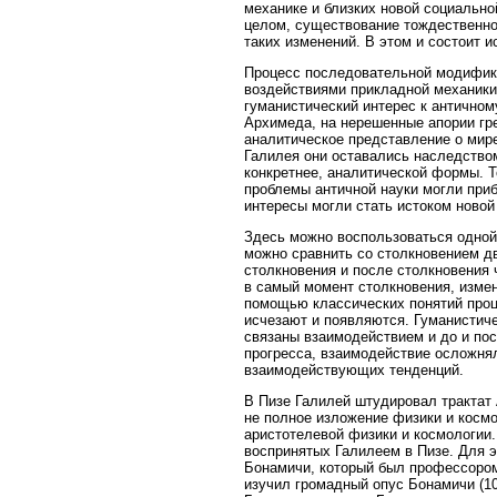
механике и близких новой социальн
целом, существование тождественног
таких изменений. В этом и состоит и
Процесс последовательной модификац
воздействиями прикладной механики 
гуманистический интерес к античном
Архимеда, на нерешенные апории гр
аналитическое представление о мире
Галилея они оставались наследством
конкретнее, аналитической формы. Т
проблемы античной науки могли при
интересы могли стать истоком новой
Здесь можно воспользоваться одной
можно сравнить со столкновением дв
столкновения и после столкновения
в самый момент столкновения, изме
помощью классических понятий проц
исчезают и появляются. Гуманистич
связаны взаимодействием и до и пос
прогресса, взаимодействие осложня
взаимодействующих тенденций.
В Пизе Галилей штудировал трактат
не полное изложение физики и космо
аристотелевой физики и космологии
воспринятых Галилеем в Пизе. Для 
Бонамичи, который был профессором
изучил громадный опус Бонамичи (10