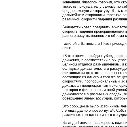
концепции. Филопон говорил, что ск
тяжесть присуща телу самому по себ
средневековую литературу, быть може
дальнейшем сторонники impetus'а ра
различной скорости падения различ
Бенедетти хотел соединить аристот
скорость падения пропорциональна 
равного весу вытесняемого объема 
Галилей в бытность в Пизе присоеди
пишет:
«В это время, прийдя к убеждению,
движения, в соответствии с общерасп
целиком отдался размышлениям, и к
солидных доказательств и рассужде
считавшихся до этого совершенно о
состоящие из одного и того же веще
скоростями, пропорциональными их в
доказывал неоднократными эксперим
лекторов и философов и всей ученой б
движущегося в различных средах, о
совершенно явных абсурдов, которы
Это сообщение было источником лег
15
легенда давно опровергнута
. Собст
различных тел одного и того же удел
Взгляды Галилея на скорость паден