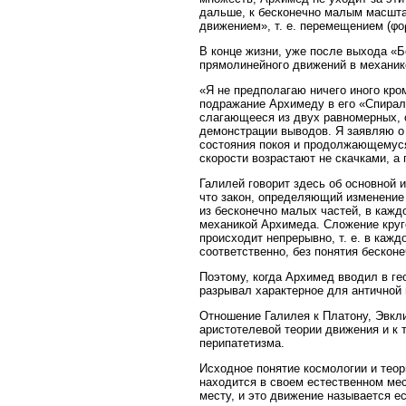
дальше, к бесконечно малым масштаб
движением», т. е. перемещением (φο
В конце жизни, уже после выхода «Б
прямолинейного движений в механике
«Я не предполагаю ничего иного кро
подражание Архимеду в его «Спираль
слагающееся из двух равномерных, о
демонстрации выводов. Я заявляю о
состояния покоя и продолжающемуся
скорости возрастают не скачками, а
Галилей говорит здесь об основной 
что закон, определяющий изменение с
из бесконечно малых частей, в кажд
механикой Архимеда. Сложение круг
происходит непрерывно, т. е. в кажд
соответственно, без понятия бескон
Поэтому, когда Архимед вводил в ге
разрывал характерное для античной 
Отношение Галилея к Платону, Эвкли
аристотелевой теории движения и к 
перипатетизма.
Исходное понятие космологии и теор
находится в своем естественном мес
месту, и это движение называется е