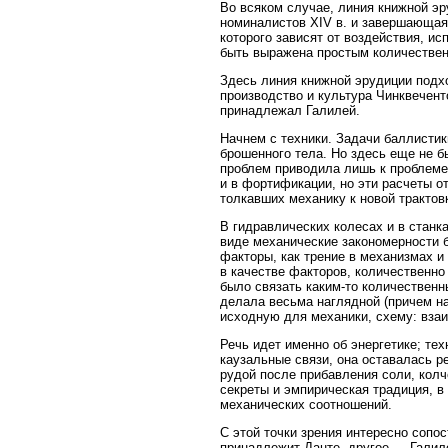
Во всяком случае, линия книжной э
номиналистов XIV в. и завершающая
которого зависят от воздействия, и
быть выражена простым количестве
Здесь линия книжной эрудиции подхо
производство и культура Чинквечент
принадлежал Галилей.
Начнем с техники. Задачи баллисти
брошенного тела. Но здесь еще не б
проблем приводила лишь к проблеме
и в фортификации, но эти расчеты о
толкавших механику к новой тракто
В гидравлических колесах и в стан
виде механические закономерности 
факторы, как трение в механизмах 
в качестве факторов, количественно
было связать каким-то количествен
делала весьма наглядной (причем на
исходную для механики, схему: вза
Речь идет именно об энергетике; те
каузальные связи, она оставалась ре
рудой после прибавления соли, колч
секреты и эмпирическая традиция, в
механических соотношений.
С этой точки зрения интересно сопо
принадлежит Данте, другое — Галил