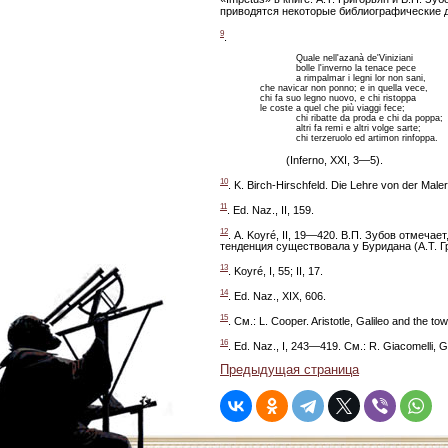
приводятся некоторые библиографические 
9
.
Quale nell'azanà de'Viniziani
bolle l'inverno la tenace pece
a rimpalmar i legni lor non sani,
che navicar non ponno; e in quella vece,
chi fa suo legno nuovo, e chi ristoppa
le coste a quel che più viaggi fece;
chi ribatte da proda e chi da poppa;
altri fa remi e altri volge sarte;
chi terzeruolo ed artimon rinfoppa.
(Inferno, XXI, 3—5).
10
. K. Birch-Hirschfeld. Die Lehre von der Male
11
. Ed. Naz., II, 159.
12
. А. Koyré, II, 19—420. В.П. Зубов отмеча
тенденция существовала у Буридана (А.Т. Гр
13
. Koyré, I, 55; II, 17.
14
. Ed. Naz., XIX, 606.
15
. См.: L. Cooper. Aristotle, Galileo and the to
16
. Ed. Naz., I, 243—419. См.: R. Giacomelli, Ga
Предыдущая страница