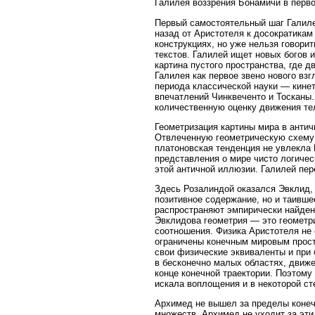
Галилея воззрения Бонамичи в перво
Первый самостоятельный шаг Галиле
назад от Аристотеля к досократикам
конструкциях, но уже нельзя говори
текстов. Галилей ищет новых богов 
картина пустого пространства, где д
Галилея как первое звено нового вз
периода классической науки — кинет
впечатлений Чинквеченто и Тосканы.
количественную оценку движения те
Геометризация картины мира в ант
Отвлеченную геометрическую схему 
платоновская тенденция не увлекла
представления о мире чисто логичес
этой античной иллюзии. Галилей пер
Здесь Розалиндой оказался Эвклид,
позитивное содержание, но и таивше
распространяют эмпирически найден
Эвклидова геометрия — это геометр
соотношения. Физика Аристотеля не
ограничены конечным мировым прост
свои физические эквиваленты и при
в бесконечно малых областях, движе
конце конечной траектории. Поэтому
искала воплощения и в некоторой ст
Архимед не вышел за пределы конеч
множеств, Архимед не уходит за эти