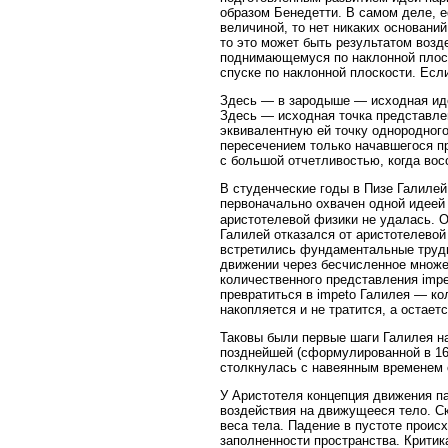
образом Бенедетти. В самом деле, е
величиной, то нет никаких оснований
то это может быть результатом возд
поднимающемуся по наклонной плоск
спуске по наклонной плоскости. Если
Здесь — в зародыше — исходная иде
Здесь — исходная точка представлен
эквивалентную ей точку однородного
пересечением только начавшегося п
с большой отчетливостью, когда во
В студенческие годы в Пизе Галилей
первоначально охвачен одной идеей
аристотелевой физики не удалась. О
Галилей отказался от аристотелевой
встретились фундаментальные трудно
движении через бесчисленное множе
количественного представления imp
превратиться в impeto Галилея — ко
накопляется и не тратится, а остае
Таковы были первые шаги Галилея на
позднейшей (сформулированной в 160
столкнулась с навеянным временем 
У Аристотеля концепция движения па
воздействия на движущееся тело. Ско
веса тела. Падение в пустоте проис
заполненности пространства. Крити