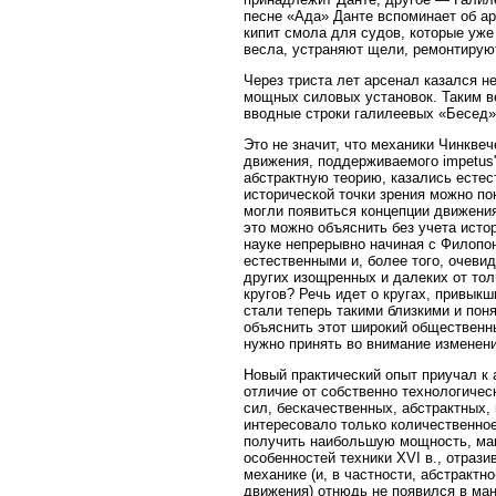
песне «Ада» Данте вспоминает об а
кипит смола для судов, которые уже
весла, устраняют щели, ремонтируют
Через триста лет арсенал казался н
мощных силовых установок. Таким ве
вводные строки галилеевых «Бесед»
Это не значит, что механики Чинквеч
движения, поддерживаемого impetus'
абстрактную теорию, казались естес
исторической точки зрения можно по
могли появиться концепции движени
это можно объяснить без учета исто
науке непрерывно начиная с Филопон
естественными и, более того, очеви
других изощренных и далеких от то
кругов? Речь идет о кругах, привыкш
стали теперь такими близкими и по
объяснить этот широкий общественны
нужно принять во внимание изменен
Новый практический опыт приучал к
отличие от собственно технологичес
сил, бескачественных, абстрактных,
интересовало только количественное
получить наибольшую мощность, мак
особенностей техники XVI в., отрази
механике (и, в частности, абстрактн
движения) отнюдь не появился в ма