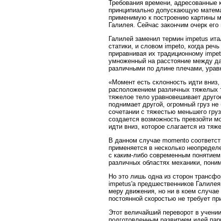
Требования времени, адресованные к 
принципиально допускающую математи
применимую к построению картины ми
Галилея. Сейчас закончим очерк его
Галилей заменил термин impetus ита
статики, и словом impeto, когда реч
приравнивая их традиционному impet
умноженный на расстояние между дан
различными по длине плечами, урав
«Момент есть склонность идти вниз
расположением различных тяжелых т
тяжелое тело уравновешивает другое
поднимает другой, огромный груз не 
сочетании с тяжестью меньшего груз
создается возможность превзойти мо
идти вниз, которое слагается из тя
В данном случае momento соответст
применяется в несколько неопределе
с каким-либо современным понятием
различных областях механики, поним
Но это лишь одна из сторон трансфо
impetus'а предшественников Галилея
меру движения, но ни в коем случае
постоянной скоростью не требует пр
Этот величайший переворот в учении
подготовленным развитием идей пар