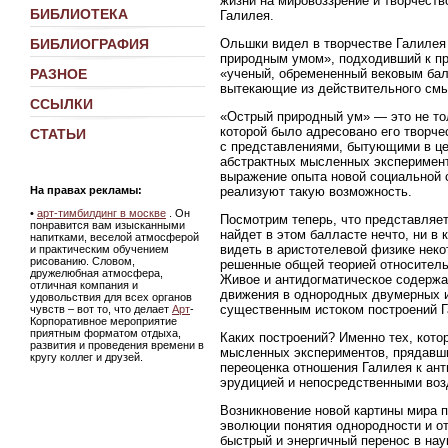
жизни на мировоззрение и творчеств
БИБЛИОТЕКА
Галилея.
Ольшки видел в творчестве Галилея
БИБЛИОГРАФИЯ
природным умом», подходивший к пр
РАЗНОЕ
«ученый, обремененный вековым ба
вытекающие из действительного смы
ССЫЛКИ
«Острый природный ум» — это не тол
которой было адресовано его творче
СТАТЬИ
с представлениями, бытующими в це
абстрактных мысленных эксперимент
выражение опыта новой социальной 
На правах рекламы:
реализуют такую возможность.
•
арт-тимбилдинг в москве
. Он
Посмотрим теперь, что представляет
понравится вам изысканными
найдет в этом балласте нечто, ни в
напитками, веселой атмосферой
видеть в аристотелевой физике нек
и практическим обучением
рисованию. Словом,
решенные общей теорией относитель
дружелюбная атмосфера,
Живое и антидогматическое содержан
отличная компания и
движения в однородных двумерных и
удовольствия для всех органов
существенным истоком построений Г
чувств – вот то, что делает
Арт
-
Корпоративное мероприятие
приятным форматом отдыха,
Каких построений? Именно тех, кот
развития и проведения времени в
мысленных экспериментов, прядавши
кругу коллег и друзей.
переоценка отношения Галилея к ан
эрудицией и непосредственными воз
Возникновение новой картины мира п
эволюции понятия однородности и от
быстрый и энергичный перенос в нау