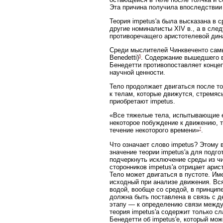
Эта причина получила впоследствии 
Теория impetus'а была высказана в 
другие номиналисты XIV в., а в сле
противоречащего аристотелевой дин
Среди мыслителей Чинквеченто самы
5
Benedetti)
. Содержание вышедшего в 
Бенедетти противопоставляет концеп
научной ценности.
Тело продолжает двигаться после то
к телам, которые движутся, стремясь
приобретают impetus.
«Все тяжелые тела, испытывающие е
некоторое побуждение к движению, т
7
течение некоторого времени»
.
Что означает слово impetus? Этому
значение теории impetus'а для подг
подчеркнуть исключение среды из ч
сторонников impetus'а отрицает ари
Тело может двигаться в пустоте. Им
исходный при анализе движения. Вс
водой, вообще со средой, в принцип
должна быть поставлена в связь с 
этапу — к определению связи между
теория impetus'а содержит только с
Бенедетти об impetus'е, который мо