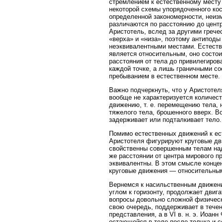
стремлением к естественному месту
некоторой схемы упорядоченного ко
определенной закономерности, неиз
различаются по расстоянию до центр
Аристотель, вслед за другими грече
«верха» и «низа», поэтому антиподы 
неэквивалентными местами. Естестве
является относительным, оно состои
расстояния от тела до привилегиров
каждой точке, а лишь граничными с
пребыванием в естественном месте.
Важно подчеркнуть, что у Аристотел
вообще не характеризуется количес
движению, т. е. перемещению тела, 
тяжелого тела, брошенного вверх. В
задерживает или подталкивает тело.
Помимо естественных движений к ес
Аристотеля фигурируют круговые дв
свойственны совершенным телам над
же расстоянии от центра мирового п
эквивалентны. В этом смысле конце
круговые движения — относительны
Вернемся к насильственным движени
углом к горизонту, продолжает двиг
вопросы довольно сложной физическо
свою очередь, поддерживает в течени
представления, а в VI в. н. э. Иоа
остающейся в теле после толчка и 