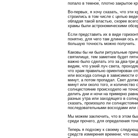
попало в темное, плотно закрытое 
Во-первых, я хочу сказать, что эти
строились в том числе с целью вед
обладая такой властью, скорее всего
храмы были астрономическими обсер
Если представить их в виде горизон
понятно, для чего там длинная ось 
большую точность можно получить.
Каковы бы ни были ритуальные прич
святилище, тем заметнее будет пятн
важно было сделать это за два-три 
видим, что узкий луч света, проходя
что храм правильно ориентирован от
или восхода солнца в зависимости о
минут, а потом пропадал. Свет долже
минут или около того, и количество
солнцестояние происходило не точно
делить дни и ночи на примерно равн
разных утра или заходящего в солн
сказать, произошло ли солнцестояни
последовательными восходами или з
Мы можем заключить, что в этом был
среди прочего, для определения точ
Теперь я подхожу к своему следующ
средств измерения времени; что наш