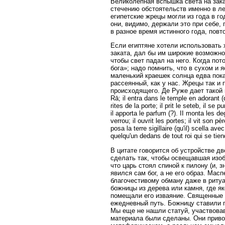
Великолепная вспышка света на зака
стечению обстоятельств именно в ле
египетские жрецы могли из года в го
они, видимо, держали это при себе,
в разное время истинного года, повт
Если египтяне хотели использовать 
заката, дал бы им широкие возможно
чтобы свет падал на него. Когда по
бога»; надо помнить, что в сухом и 
маленький краешек солнца едва покаж
рассеянный, как у нас. Жрецы так и
происходящего. Де Руже дает такой пе
Rā; il entra dans le temple en adorant (d
rites de la porte; il prit le seteb, il se p
il apporta le parfum (?). II monta les 
verrou; il ouvrit les portes; il vit son 
posa la terre sigillaire (qu'il) scella a
quelqu'un dedans de tout roi qui se tien
В цитате говорится об устройстве д
сделать так, чтобы освещавшая изоб
что царь стоял спиной к пилону (и, 
явился сам бог, а не его образ. Масп
благочестивому обману даже в риту
божницы из дерева или камня, где я
помещали его изваяние. Священные л
ежедневный путь. Божницу ставили п
Мы еще не нашли статуй, участвовав
материала были сделаны. Они привод