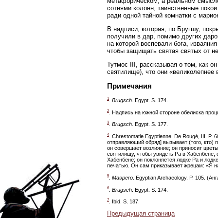
метафорическом, а реальном смысле
сотнями колонн, таинственные покои
ради одной тайной комнатки с марио
В надписи, которая, по Бругшу, пок
получили в дар, помимо других дар
на которой воспевали бога, изваяния
чтобы защищать святая святых от н
Тутмос III, рассказывая о том, как о
святилище), что они «великолепнее в
Примечания
1
.
Brugsch
. Egypt. S. 174.
2
. Надпись на южной стороне обелиска процит
3
.
Brugsch
. Egypt. S. 177.
4
. Chrestomatie Egyptienne. De Rougé, III. P
отправляющий обряд] вызывает (того, кто) п
он совершает возлияние; он приносит цвет
святилищу, чтобы увидеть Ра в Хабенбене, о
Хабенбене; он поклоняется лодке Ра и лодк
печатью. Он сам приказывает жрецам: «Я нал
5
.
Maspero
. Egyptian Archaeology. P. 105. (Ан
6
.
Brugsch
. Egypt. S. 174.
7
. Ibid. S. 187.
Предыдущая страница