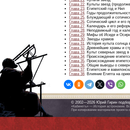
Глава 22
. Культы звезд (продолж
Глава 23
. Египетский год и Нил
Глава 24
. Годы продолжительност
Глава 25
. Блуждающий и сотичес
Глава 26
. Сотический цикл и его 
Глава 27
. Календарь и его рефор
Глава 28
. Неподвижный год и кал
Глава 29
. Мифы об Исиде и Осир
Глава 30
. Звезды храмов
Глава 31
. История культа солнца 
Глава 32
. Древнейшие храмы и с
Глава 33
. Культ северных звезд 
Глава 34
. Происхождение египетс
Глава 35
. Происхождение египетс
Глава 36
. Общие выводы о север
Глава 37
. Египетские и вавилонск
Глава 38
. Влияние Египта на ори
© 2002—2026 Юрий Гирин подбо
«Кабинетъ» — История астрономии. Все
При копировании материалов проекта 