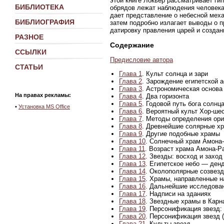
этой книге Локьер рассматривает гип
БИБЛИОТЕКА
обрядов лежат наблюдения человека
дает представление о небесной мех
БИБЛИОГРАФИЯ
затем подробно излагает выводы о п
датировку правления царей и создан
РАЗНОЕ
Содержание
ССЫЛКИ
Предисловие автора
СТАТЬИ
Глава 1
. Культ солнца и зари
Глава 2
. Зарождение египетской 
Глава 3
. Астрономическая основа 
На правах рекламы:
Глава 4
. Два горизонта
Глава 5
. Годовой путь бога солнц
•
Установка MS Office
Глава 6
. Вероятный культ Хор-ше
Глава 7
. Методы определения ор
Глава 8
. Древнейшие солярные хр
Глава 9
. Другие подобные храмы
Глава 10
. Солнечный храм Амона-
Глава 11
. Возраст храма Амона-Р
Глава 12
. Звезды: восход и заход
Глава 13
. Египетское небо — ден
Глава 14
. Околополярные созвезд
Глава 15
. Храмы, направленные н
Глава 16
. Дальнейшие исследова
Глава 17
. Надписи на зданиях
Глава 18
. Звездные храмы в Карн
Глава 19
. Персонификация звезд:
Глава 20
. Персонификация звезд 
Глава 21
. Культы звезд