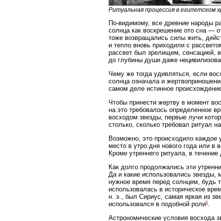
Ритуальная процессия в египетском х
По-видимому, все древние народы р
солнца как воскрешение ото сна — о
тоже возвращались силы жить, дейст
и тепло вновь приходили с рассвето
рассвет был зрелищем, сенсацией, в
до глубины души даже нецивилизов
Чему же тогда удивляться, если во
солнца означала и жертвоприношение
самом деле истинное происхождение
Чтобы принести жертву в момент вос
на это требовалось определенное в
восходом звезды, первые лучи котор
столько, сколько требовал ритуал 
Возможно, это происходило каждое у
место в утро дня нового года или в 
Кроме утреннего ритуала, в течение
Как долго продолжались эти утренни
Да и какие использовались звезды, 
нужное время перед солнцем, будь т
использовалась в историческое врем
н. э., был Сириус, самая яркая из з
6
использовался в подобной роли
.
Астрономические условия восхода з