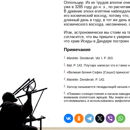
Оппольцер. Из их трудов вполне оч
уже в 3285 году до н. э., по расчета
В древние эпохи египтяне наблюдали
его космический восход, потому что,
длинный день в году, в тот же день
космического восхода, несомненно, 
Итак, астрономически мы стоим на т
согласится, что мы пришли к уверен
что храм Исиды в Дендере построен 
Примечания
1
.
Mariette
. Denderah. Vol. I. P. 263.
2
. Ibid. P. 142. Плутарх написал это в I веке н.
3
. «Великая богиня Сефех [Сешат] приносит 
4
.
Mariette
. Denderah. P. 142.
5
. Хатхор называется «владычицей начала г
6
. «Помимо солнцестояния и начала наводн
внимание египетских жрецов. Мы знаем из 
отслеживались и использовались мифологич