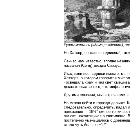
Руины маммиси («дома рождения»), ил
4
Но Хатхор, согласно надписям
, так
Сейчас нам известно, вполне незави
названия (Сепд) звезды Сириус.
Итак, взяв все надписи вместе, мы
Хатхор», о котором говорится мифол
«освещала храм и чей свет смешива
доказательство того, что мифологич
Другими словами, мы встречаемся с
Но можно пойти и гораздо дальше. К
следовательно, определить, падал л
положение — 18½° южнее точки восто
объект, находящийся в святилище. В
постепенно уменьшалось с древнейших
стало чуть больше −17°.