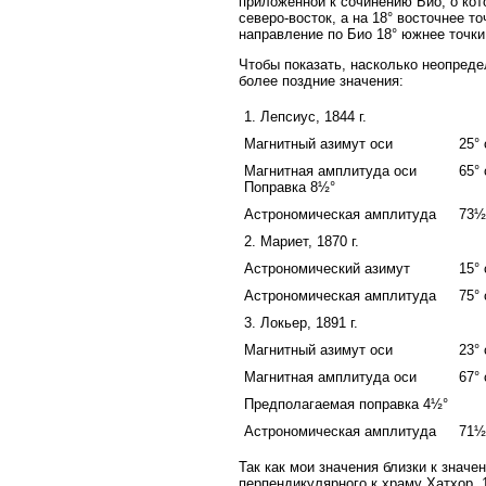
приложенной к сочинению Био, о кот
северо-восток, а на 18° восточнее т
направление по Био 18° южнее точки
Чтобы показать, насколько неопреде
более поздние значения:
1. Лепсиус, 1844 г.
Магнитный азимут оси
25°
Магнитная амплитуда оси
65°
Поправка 8½°
Астрономическая амплитуда
73½
2. Мариет, 1870 г.
Астрономический азимут
15°
Астрономическая амплитуда
75°
3. Локьер, 1891 г.
Магнитный азимут оси
23°
Магнитная амплитуда оси
67°
Предполагаемая поправка 4½°
Астрономическая амплитуда
71½
Так как мои значения близки к знач
перпендикулярного к храму Хатхор, 