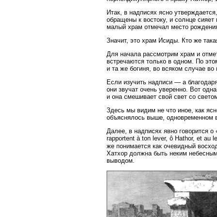
Итак, в надписях ясно утверждается
обращены к востоку, и солнце сияет 
малый храм отмечал место рождени
Значит, это храм Исиды. Кто же так
Для начала рассмотрим храм и отмет
встречаются только в одном. По это
и та же богиня, во всяком случае во
Если изучить надписи — а благодар
они звучат очень уверенно. Вот одна
и она смешивает свой свет со светом
Здесь мы видим не что иное, как ясн
объяснялось выше, одновременном в
Далее, в надписях явно говорится о «
rapportent à ton lever, ô Hathor, et au 
же понимается как очевидный восход
Хатхор должна быть неким небесным
выводом.