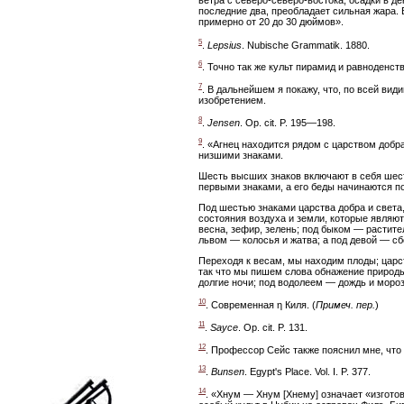
ветра с северо-северо-востока, осадки в д
последние два, преобладает сильная жара. 
примерно от 20 до 30 дюймов».
5
.
Lepsius
. Nubische Grammatik. 1880.
6
. Точно так же культ пирамид и равноденст
7
. В дальнейшем я покажу, что, по всей вид
изобретением.
8
.
Jensen
. Op. cit. P. 195—198.
9
. «Агнец находится рядом с царством добр
низшими знаками.
Шесть высших знаков включают в себя шест
первыми знаками, а его беды начинаются п
Под шестью знаками царства добра и света, 
состояния воздуха и земли, которые являют
весна, зефир, зелень; под быком — растите
львом — колосья и жатва; а под девой — сб
Переходя к весам, мы находим плоды; царст
так что мы пишем слова обнажение природы
долгие ночи; под водолеем — дождь и моро
10
. Современная η Киля. (
Примеч. пер.
)
11
.
Sayce
. Op. cit. P. 131.
12
. Профессор Сейс также пояснил мне, что
13
.
Bunsen
. Egypt's Place. Vol. I. P. 377.
14
. «Хнум — Хнум [Хнему] означает «изготов