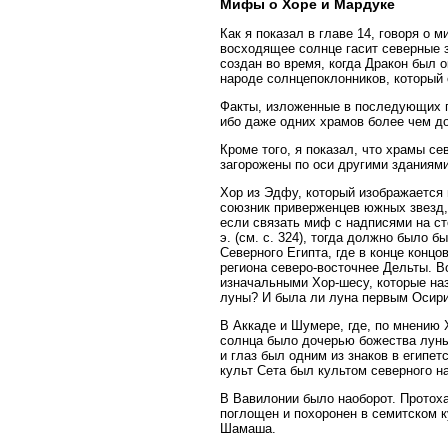
Мифы о Хоре и Мардуке
Как я показал в главе 14, говоря о 
восходящее солнце гасит северные зв
создан во время, когда Дракон был о
народе солнцепоклонников, который 
Факты, изложенные в последующих гл
ибо даже одних храмов более чем до
Кроме того, я показал, что храмы с
загорожены по оси другими зданиями
Хор из Эдфу, который изображается
союзник приверженцев южных звезд, 
если связать миф с надписями на сте
э. (см. с. 324), тогда должно было
Северного Египта, где в конце концо
региона северо-восточнее Дельты. 
изначальными Хор-шесу, которые наз
луны? И была ли луна первым Осири
В Аккаде и Шумере, где, по мнению
солнца было дочерью божества луны.
и глаз был одним из знаков в египет
культ Сета был культом северного н
В Вавилонии было наоборот. Протоха
поглощен и похоронен в семитском к
Шамаша.