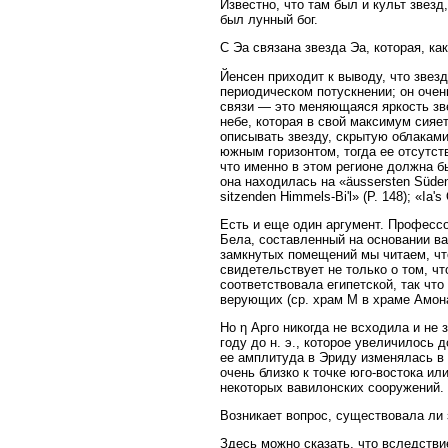
Известно, что там был и культ звезд
был лунный бог.
С Эа связана звезда Эа, которая, ка
Йенсен приходит к выводу, что звезд
периодическом потускнении; он очень
связи — это меняющаяся яркость зве
небе, которая в свой максимум сияет
описывать звезду, скрытую облаками
южным горизонтом, тогда ее отсутств
что именно в этом регионе должна б
она находилась на «äussersten Süden
sitzenden Himmels-Bi'l» (P. 148); «Ia'
Есть и еще один аргумент. Профессо
Бела, составленный на основании ва
замкнутых помещений мы читаем, что
свидетельствует не только о том, ч
соответствовала египетской, так чт
верующих (ср. храм M в храме Амона
Но η Арго никогда не всходила и не 
году до н. э., которое увеличилось 
ее амплитуда в Эриду изменялась в 
очень близко к точке юго-востока ил
некоторых вавилонских сооружений.
Возникает вопрос, существовала ли
Здесь можно сказать, что вследстви