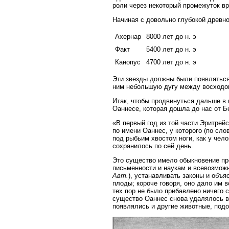
роли через некоторый промежуток в
Начиная с довольно глубокой древн
Ахернар
8000 лет до н. э
Факт
5400 лет до н. э
Канопус
4700 лет до н. э
Эти звезды должны были появляться 
ним небольшую дугу между восходом
Итак, чтобы продвинуться дальше в 
Оаннесе, которая дошла до нас от Б
«В первый год из той части Эритре
по имени Оаннес, у которого (по сл
под рыбьим хвостом ноги, как у чело
сохранилось по сей день.
Это существо имело обыкновение про
письменности и наукам и всевозмож
Авт.
), устанавливать законы и объя
плоды; короче говоря, оно дало им 
тех пор не было прибавлено ничего 
существо Оаннес снова удалялось в 
появлялись и другие животные, под