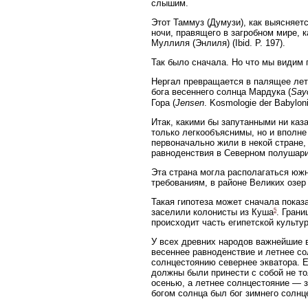
слышим.
Этот Таммуз (Думузи), как выясняет
ночи, правящего в загробном мире, к
Муллиля (Энлиля) (Ibid. P. 197).
Так было сначала. Но что мы видим 
Нергал превращается в палящее летн
бога весеннего солнца Мардука (
Say
Гора (
Jensen
. Kosmologie der Babylonie
Итак, какими бы запутанными ни каза
только легкообъяснимы, но и вполне
первоначально жили в некой стране,
равноденствия в Северном полушар
Эта страна могла располагаться южн
требованиям, в районе Великих озер
Такая гипотеза может сначала показа
5
заселили колонисты из Куша
. Грани
происходит часть египетской культу
У всех древних народов важнейшие в
весеннее равноденствие и летнее с
солнцестоянию севернее экватора. Е
должны были принести с собой не то
осенью, а летнее солнцестояние — з
богом солнца был бог зимнего солнц