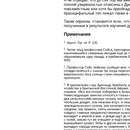
Я не отрицаю, что до сих пор мы им
полной уверенностью отнесены к Дре
повсеместным или хотя бы преоблада
брахицефальный тип лежал также в 
Таким образом, становится ясно, чт
полученные в результате изучения д
Примечания
1
.
Sayce
. Op. cit. P. 135.
2
. Читая труд профессора Сейса, приходишь
поклонявшийся северным звездам еще до тог
образовавшее одну триаду, и прибавление 
400).
3
. Профессор Сейс любезно сообщил мне, ч
отождествляться с сыном Эа, когда пересел
вавилонского бога солнца стали смешивать 
произошло.
4
. Я признателен сэру Арнольду Кемболлу, 
хозяйстве в Британской Восточной Африке,
отрывок: «Все восточное побережье в боль
Нижеследующие заметки относятся только к
два сельскохозяйственных сезона, они соо
«большие дожди», или «масика м'ку», и «м
земледельческого сезона, они начинаются в
среднем, как правило, сеять начинают с се
vulgare), главные продовольственные культ
выпадает в апреле и мае, и дожди идут до 
с полей, землю тут же очищают и подготав
выращивают кунжут, бобы и другие менее в
выпадает гораздо меньше по сравнению с б