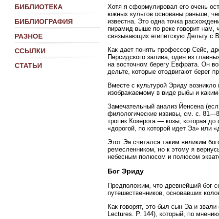
Хотя я сформулировал его очень ос
БИБЛИОТЕКА
южных культов основаны раньше, че
известна. Это одна точка расхожден
БИБЛИОГРАФИЯ
пирамид выше по реке говорит нам, 
связывающих египетскую Дельту с В
РАЗНОЕ
Как дает понять профессор Сейс, др
ССЫЛКИ
Персидского залива, один из главны
на восточном берегу Евфрата. Он воз
СТАТЬИ
дельте, которые отодвигают берег пр
Вместе с культурой Эриду возникло 
изображаемому в виде рыбы и каким-
Замечательный анализ Йенсена (есл
филологические извивы, см. с. 81—8
тропик Козерога — козы, которая до
«дорогой, по которой идет Эа» или «
Этот Эа считался таким великим бог
ремесленником, но к этому я вернусь
небесным полюсом и полюсом экват
Бог Эриду
Предположим, что древнейший бог со
путешественников, основавших коло
Как говорят, это был сын Эа и звали
Lectures. P. 144), который, по мнени