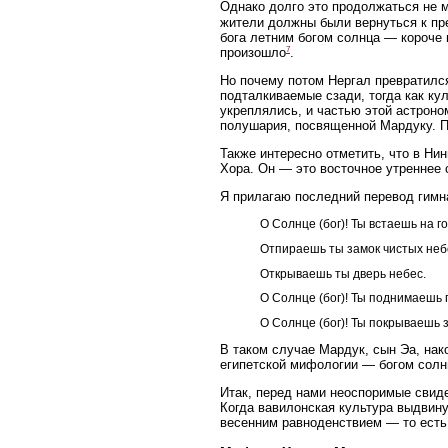
Однако долго это продолжаться не м
жители должны были вернуться к пр
бога летним богом солнца — короче 
7
произошло
.
Но почему потом Нергал превратился
подталкиваемые сзади, тогда как ку
укреплялись, и частью этой астроно
полушария, посвященной Мардуку. П
Также интересно отметить, что в Нин
Хора. Он — это восточное утреннее 
Я прилагаю последний перевод гимна
О Солнце (бог)! Ты встаешь на г
Отпираешь ты замок чистых неб
Открываешь ты дверь небес.
О Солнце (бог)! Ты поднимаешь г
О Солнце (бог)! Ты покрываешь
В таком случае Мардук, сын Эа, нак
египетской мифологии — богом солн
Итак, перед нами неоспоримые свиде
Когда вавилонская культура выдвину
весенним равноденствием — то есть 