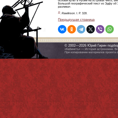
особый культ в Нубии на островах Филэ, Би
Большой географический текст из Эдфу об Э
разлива».
15
.
Rawlinson
. I. P. 328.
Предыдущая страница
© 2002—2026 Юрий Гирин подбо
«Кабинетъ» — История астрономии. Все
При копировании материалов проекта 