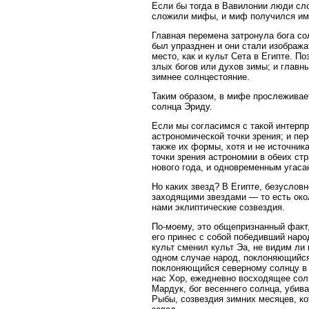
Если бы тогда в Вавилонии люди сл
сложили мифы, и миф получился име
Главная перемена затронула бога со
был упразднен и они стали изобража
место, как и культ Сета в Египте. 
злых богов или духов зимы; и главны
зимнее солнцестояние.
Таким образом, в мифе прослеживает
солнца Эриду.
Если мы согласимся с такой интерпр
астрономической точки зрения; и пе
также их формы, хотя и не источник
точки зрения астрономии в обеих ст
нового года, и одновременным угаса
Но каких звезд? В Египте, безуслов
заходящими звездами — то есть око
нами эклиптические созвездия.
По-моему, это общепризнанный факт
его принес с собой победивший народ
культ сменил культ Эа, не видим ли
одном случае народ, поклоняющийся 
поклоняющийся северному солнцу в р
нас Хор, ежедневно восходящее солн
Мардук, бог весеннего солнца, убив
Рыбы, созвездия зимних месяцев, ко