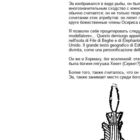
Эа изображался в виде рыбы, он был
многозначительным сходство с южное
обычно считается; он не только твор
сочетании этих атрибутов: он лепит 
круге божественные члены Осириса 
Я позволю себе процитировать следую
modellatore»... Questo demiurgo apparis
nell'isola di File di Beghe e di Elephantin
Umido. Il grande testo geografico di Edf
divinita, come una personificazione del
Он же и Хормаху, бог вселенной: оте
была богиня-лягушка Хекет (Серкет?)
Более того, также считалось, что он
Эа, также занимает место среди бог