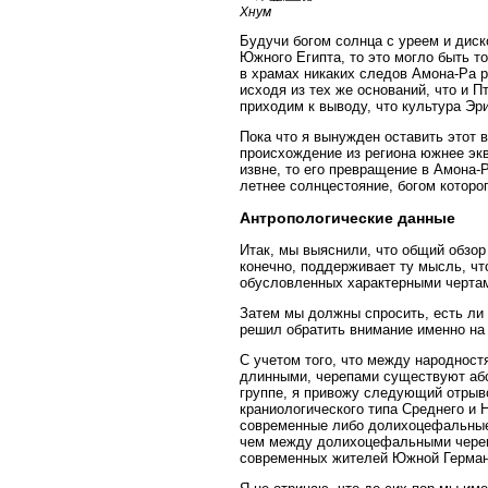
Хнум
Будучи богом солнца с уреем и диск
Южного Египта, то это могло быть то
в храмах никаких следов Амона-Ра р
исходя из тех же оснований, что и П
приходим к выводу, что культура Эри
Пока что я вынужден оставить этот 
происхождение из региона южнее эк
извне, то его превращение в Амона-Р
летнее солнцестояние, богом которо
Антропологические данные
Итак, мы выяснили, что общий обзор
конечно, поддерживает ту мысль, чт
обусловленных характерными чертам
Затем мы должны спросить, есть ли 
решил обратить внимание именно на 
С учетом того, что между народност
длинными, черепами существуют абс
группе, я привожу следующий отрыво
краниологического типа Среднего и 
современные либо долихоцефальные,
чем между долихоцефальными череп
современных жителей Южной Герман