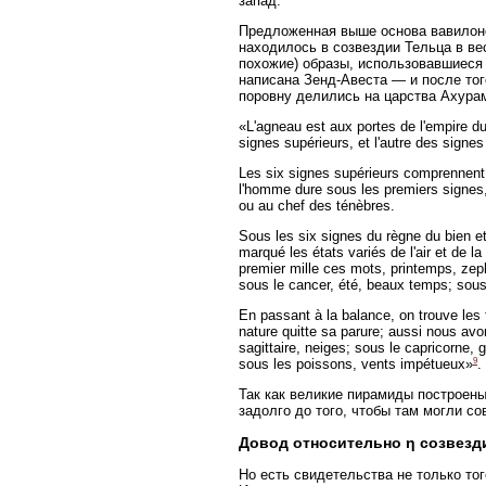
запад.
Предложенная выше основа вавилонс
находилось в созвездии Тельца в ве
похожие) образы, использовавшиеся 
написана Зенд-Авеста — и после тог
поровну делились на царства Ахура
«L'agneau est aux portes de l'empire du 
signes supérieurs, et l'autre des signes 
Les six signes supérieurs comprennent le
l'homme dure sous les premiers signes
ou au chef des ténèbres.
Sous les six signes du règne du bien et
marqué les états variés de l'air et de la 
premier mille ces mots, printemps, zeph
sous le cancer, été, beaux temps; sous 
En passant à la balance, on trouve les
nature quitte sa parure; aussi nous avon
sagittaire, neiges; sous le capricorne, 
9
sous les poissons, vents impétueux»
.
Так как великие пирамиды построены
задолго до того, чтобы там могли с
Довод относительно η созвезд
Но есть свидетельства не только то