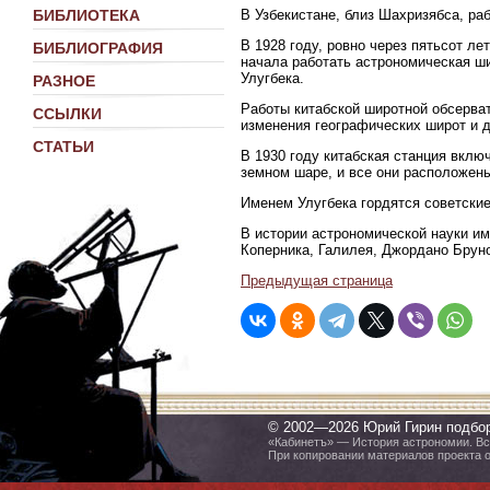
В Узбекистане, близ Шахризябса, ра
БИБЛИОТЕКА
В 1928 году, ровно через пятьсот ле
БИБЛИОГРАФИЯ
начала работать астрономическая ш
Улугбека.
РАЗНОЕ
Работы китабской широтной обсерва
ССЫЛКИ
изменения географических широт и д
СТАТЬИ
В 1930 году китабская станция вклю
земном шаре, и все они расположены
Именем Улугбека гордятся советские
В истории астрономической науки и
Коперника, Галилея, Джордано Бруно,
Предыдущая страница
© 2002—2026 Юрий Гирин подбо
«Кабинетъ» — История астрономии. Все
При копировании материалов проекта 