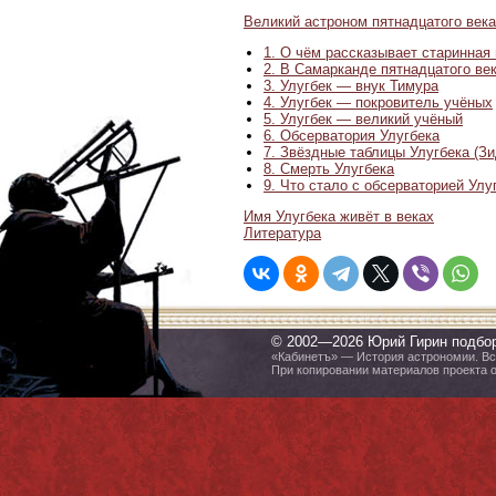
Великий астроном пятнадцатого века
1. О чём рассказывает старинная
2. В Самарканде пятнадцатого ве
3. Улугбек — внук Тимура
4. Улугбек — покровитель учёных
5. Улугбек — великий учёный
6. Обсерватория Улугбека
7. Звёздные таблицы Улугбека (Зи
8. Смерть Улугбека
9. Что стало с обсерваторией Улу
Имя Улугбека живёт в веках
Литература
© 2002—2026 Юрий Гирин подбо
«Кабинетъ» — История астрономии. Все
При копировании материалов проекта 