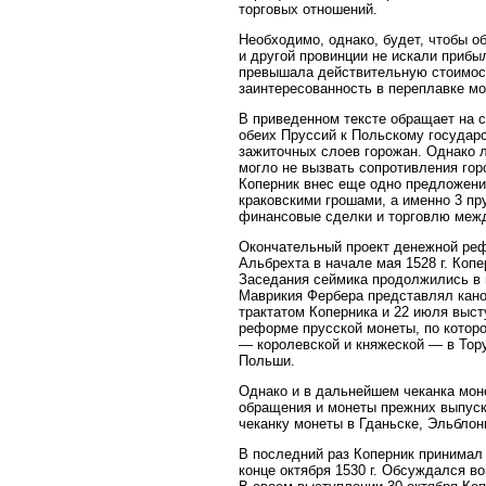
торговых отношений.
Необходимо, однако, будет, чтобы о
и другой провинции не искали прибы
превышала действительную стоимост
заинтересованность в переплавке м
В приведенном тексте обращает на с
обеих Пруссий к Польскому государс
зажиточных слоев горожан. Однако 
могло не вызвать сопротивления гор
Коперник внес еще одно предложени
краковскими грошами, а именно 3 пр
финансовые сделки и торговлю межд
Окончательный проект денежной реф
Альбрехта в начале мая 1528 г. Коп
Заседания сеймика продолжились в и
Маврикия Фербера представлял кано
трактатом Коперника и 22 июля выс
реформе прусской монеты, по котор
— королевской и княжеской — в Тору
Польши.
Однако и в дальнейшем чеканка мон
обращения и монеты прежних выпуско
чеканку монеты в Гданьске, Эльблонг
В последний раз Коперник принимал 
конце октября 1530 г. Обсуждался в