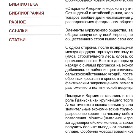
формировался новый экономический 
БИБЛИОТЕКА
«Открытие Америки и морского пути
Ост-индский и китайский рынки, кол
БИБЛИОГРАФИЯ
товаров вообще дали неслыханный д
РАЗНОЕ
распадавшемся феодальном обществ
Элементы буржуазного общества, зар
ССЫЛКИ
общественную силу всей Европы, пр
общественного строя имело свои осо
СТАТЬИ
С одной стороны, после возвращени
международную торговую систему ка
(мяса, строительного леса, олова, с
промышленности. Все это до поры д
наряду с силами прогресса на экон
добившись ослабления централизова
сельскохозяйственных угодий, пост
оброчных крестьян в крепостных, б
фактическим закрепощением ремеслен
разложению и политической децентр
Поморье и Вармия оставались в то в
роль Гданьска как крупнейшего торг
Атлантического океана сильно упала
значительные экономические трудно
разрешение короля на чеканку собст
позволения. Монеты (шиллинги и гро
западноевропейские монеты, а такж
получить больше выгоды от привиле
сплаве. Особенно усердствовали кр