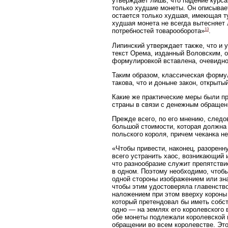
утверждает лишь, что падение курс
только худшие монеты. Он описывае
остается только худшая, имеющая ту
худшая монета не всегда вытесняет
13
потребностей товарооборота»
.
Липинский утверждает также, что и
текст Орема, изданный Воловским, 
формулировкой вставлена, очевидно
Таким образом, классическая форму
такова, что и доныне закон, открыт
Какие же практические меры были п
страны в связи с денежным обраще
Прежде всего, по его мнению, след
большой стоимости, которая должна
польского короля, причем чеканка н
«Чтобы привести, наконец, разорен
всего устранить хаос, возникающий 
что разнообразие служит препятстви
в одном. Поэтому необходимо, чтобы
одной стороны изображением или зн
чтобы этим удостоверяла главенство
наложением при этом вверху короны 
который претендовал бы иметь собс
одно — на землях его королевского 
обе монеты подлежали королевской в
обращении во всем королевстве. Эт