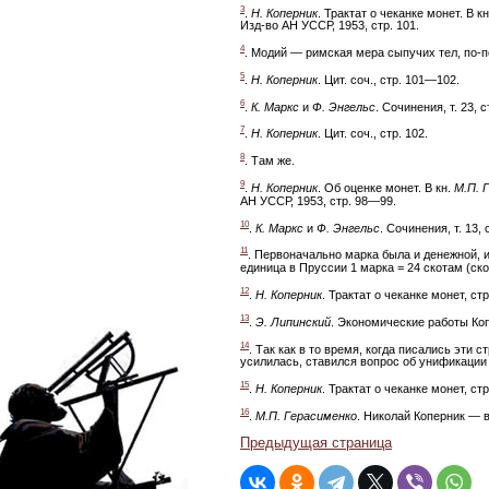
3
.
Н. Коперник
. Трактат о чеканке монет. В к
Изд-во АН УССР, 1953, стр. 101.
4
. Модий — римская мера сыпучих тел, по-п
5
.
Н. Коперник
. Цит. соч., стр. 101—102.
6
.
К. Маркс
и
Ф. Энгельс
. Сочинения, т. 23, с
7
.
Н. Коперник
. Цит. соч., стр. 102.
8
. Там же.
9
.
Н. Коперник
. Об оценке монет. В кн.
М.П. 
АН УССР, 1953, стр. 98—99.
10
.
К. Маркс
и
Ф. Энгельс
. Сочинения, т. 13, 
11
. Первоначально марка была и денежной, 
единица в Пруссии 1 марка = 24 скотам (ск
12
.
Н. Коперник
. Трактат о чеканке монет, ст
13
.
Э. Липинский
. Экономические работы Копе
14
. Так как в то время, когда писались эти
усилилась, ставился вопрос об унификации
15
.
Н. Коперник
. Трактат о чеканке монет, ст
16
.
М.П. Герасименко
. Николай Коперник — 
Предыдущая страница