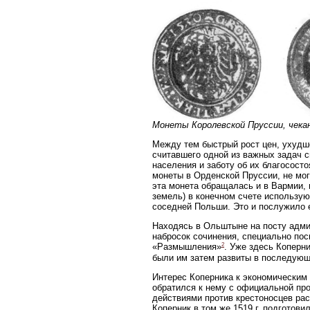
Монеты Королевской Пруссии, чекан
Между тем быстрый рост цен, ухудше
считавшего одной из важных задач 
населения и заботу об их благосост
монеты в Орденской Пруссии, не мог
эта монета обращалась и в Вармии, 
земель) в конечном счете использу
соседней Польши. Это и послужило 
Находясь в Ольштыне на посту админ
набросок сочинения, специально пос
2
«Размышления»
. Уже здесь Коперн
были им затем развиты в последующ
Интерес Коперника к экономическим 
обратился к нему с официальной про
действиями против крестоносцев рас
Коперник в том же 1519 г. подготов