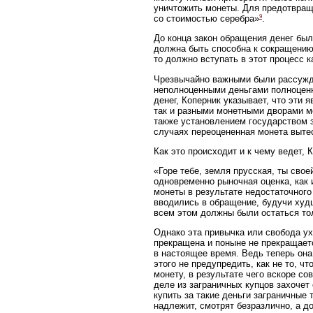
уничтожить монеты. Для предотвраще
9
со стоимостью серебра»
.
До конца закон обращения денег бы
должна быть способна к сокращению 
то должно вступать в этот процесс 
Чрезвычайно важными были рассужде
неполноценными деньгами полноценн
денег, Коперник указывает, что эти
так и разными монетными дворами мо
также установлением государством 
случаях переоцененная монета выте
Как это происходит и к чему ведет, 
«Горе тебе, земля прусская, ты свое
одновременно рыночная оценка, как 
монеты в результате недостаточног
вводились в обращение, будучи худш
всем этом должны были остаться тол
Однако эта привычка или свобода ух
прекращена и поныне не прекращаетс
в настоящее время. Ведь теперь она
этого не предупредить, как не то, 
монету, в результате чего вскоре со
деле из заграничных купцов захочет 
купить за такие деньги заграничные 
надлежит, смотрят безразлично, а до