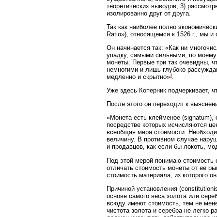
теоретических выводов; 3) рассмотр
изолированно друг от друга.
Так как наиболее полно экономическ
Ratio»), относящемся к 1526 г., мы
Он начинается так: «Как ни многочис
упадку, самыми сильными, по моему
монеты. Первые три так очевидны, чт
немногими и лишь глубоко рассуждаю
3
медленно и скрытно»
.
Уже здесь Коперник подчеркивает, ч
После этого он переходит к выяснен
«Монета есть клейменое (signatum),
посредстве которых исчисляются це
всеобщая мера стоимости. Необходим
величину. В противном случае наруш
и продавцов, как если бы локоть, мо
Под этой мерой понимаю стоимость с
отличать стоимость монеты от ее ры
стоимость материала, из которого она
Причиной установления (constitution
основе самого веса золота или сер
всюду имеют стоимость, тем не мен
чистота золота и серебра не легко 