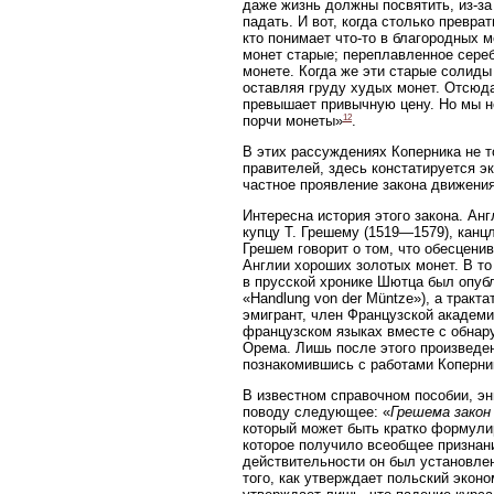
даже жизнь должны посвятить, из-з
падать. И вот, когда столько преврат
кто понимает что-то в благородных 
монет старые; переплавленное сере
монете. Когда же эти старые солиды
оставляя груду худых монет. Отсюда
превышает привычную цену. Но мы н
12
порчи монеты»
.
В этих рассуждениях Коперника не 
правителей, здесь констатируется э
частное проявление закона движения
Интересна история этого закона. Анг
купцу Т. Грешему (1519—1579), канц
Грешем говорит о том, что обесцени
Англии хороших золотых монет. В то
в прусской хронике Шютца был опубл
«Handlung von der Müntze»), а тракта
эмигрант, член Французской академи
французском языках вместе с обнар
Орема. Лишь после этого произведен
познакомившись с работами Коперник
В известном справочном пособии, энц
поводу следующее: «
Грешема закон
который может быть кратко формули
которое получило всеобщее признани
действительности он был установле
того, как утверждает польский экон