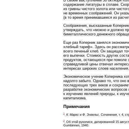
В своем выступлении 30 октября Коп
содержание лигатуры в сплаве. Скор
из гривны чистого золота или чистог
не временных соображений. Он указ
(в то время принимавшееся из расче
Соображения, высказанные Коперник
утверждать, что «можно и должно п
биметаллического денежного обращен
Еще раз Коперник занялся экономиче
хлебный тариф». Здесь он рассматри
всего печеный хлеб. Он защищал точ
его выпечки. Стоимость других сост
продуктов, остающихся при помоле 
справедливой цены отвечал интереса
интересах широких слоев населения
Экономическое учение Коперника хот
надолго забыто. Однако то, что оно
последующих трех веков и сохраняет
разработке экономических вопросов
к изучению явлений природы, к изу
капитализма.
Примечания
1
.
К. Маркс
и
Ф. Энгельс
. Сочинения, т. 4, ст
2
. Об этой рукописи, датированной 15 авгус
Gumbinnen, 1940.