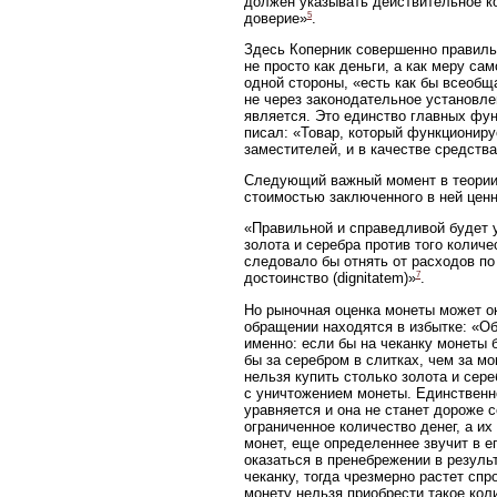
должен указывать действительное ко
5
доверие»
.
Здесь Коперник совершенно правиль
не просто как деньги, а как меру са
одной стороны, «есть как бы всеобща
не через законодательное установле
является. Это единство главных фун
писал: «Товар, который функциониру
заместителей, и в качестве средств
Следующий важный момент в теории 
стоимостью заключенного в ней ценн
«Правильной и справедливой будет у
золота и серебра против того количе
следовало бы отнять от расходов п
7
достоинство (dignitatem)»
.
Но рыночная оценка монеты может ок
обращении находятся в избытке: «Об
именно: если бы на чеканку монеты 
бы за серебром в слитках, чем за м
нельзя купить столько золота и сере
с уничтожением монеты. Единственно
уравняется и она не станет дороже 
ограниченное количество денег, а и
монет, еще определеннее звучит в е
оказаться в пренебрежении в результ
чеканку, тогда чрезмерно растет спр
монету нельзя приобрести такое коли