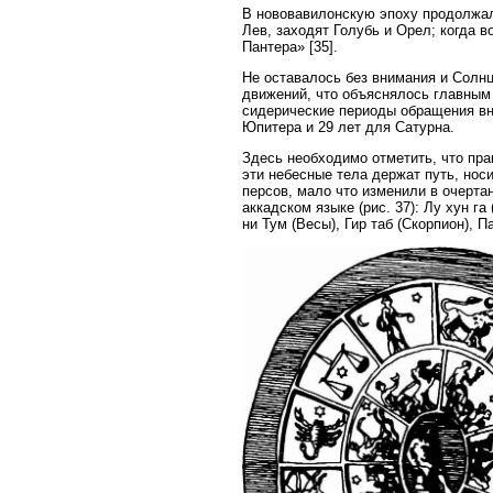
В нововавилонскую эпоху продолжало
Лев, заходят Голубь и Орел; когда в
Пантера» [35].
Не оставалось без внимания и Солнц
движений, что объяснялось главным
сидерические периоды обращения вне
Юпитера и 29 лет для Сатурна.
Здесь необходимо отметить, что пра
эти небесные тела держат путь, нос
персов, мало что изменили в очерта
аккадском языке (рис. 37): Лу хун га 
ни Тум (Весы), Гир таб (Скорпион), П