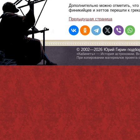
Дополнительно можно отметить, что 
финикийцев и хеттов перешли к грек
Предыдущая страница
© 2002—2026 Юрий Гирин подбо
«Кабинетъ» — История астрономии. Все
При копировании материалов проекта 