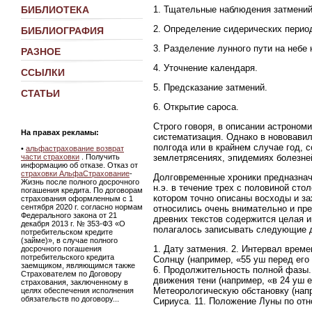
1. Тщательные наблюдения затмений,
БИБЛИОТЕКА
2. Определение сидерических перио
БИБЛИОГРАФИЯ
3. Разделение лунного пути на небе 
РАЗНОЕ
4. Уточнение календаря.
ССЫЛКИ
5. Предсказание затмений.
СТАТЬИ
6. Открытие сароса.
Строго говоря, в описании астроном
На правах рекламы:
систематизация. Однако в нововави
полгода или в крайнем случае год,
•
альфастрахование возврат
землетрясениях, эпидемиях болезней
части страховки
. Получить
информацию об отказе. Отказ от
страховки АльфаСтрахование
-
Долговременные хроники предназнач
Жизнь после полного досрочного
н.э. в течение трех с половиной ст
погашения кредита. По договорам
котором точно описаны восходы и за
страхования оформленным с 1
сентября 2020 г. согласно нормам
относились очень внимательно и пре
Федерального закона от 21
древних текстов содержится целая 
декабря 2013 г. № 353-ФЗ «О
полагалось записывать следующие 
потребительском кредите
(займе)», в случае полного
1. Дату затмения. 2. Интервал врем
досрочного погашения
потребительского кредита
Солнцу (например, «55 уш перед его 
заемщиком, являющимся также
6. Продолжительность полной фазы. 
Страхователем по Договору
движения тени (например, «в 24 уш 
страхования, заключенному в
Метеорологическую обстановку (напр
целях обеспечения исполнения
обязательств по договору...
Сириуса. 11. Положение Луны по от