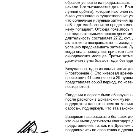
образом успешно их предсказывать. 
начале 1-го тысячелетия до н.э. Во-
лунной орбиты), который наклонен п
было установлено существование узло
что солнечные и лунные затмения пр
наблюдателей возникло представлени
нему попадают. Отсюда появилось п
последовательными прохождениями ч
длительность составляет 27,21 сут.
эклиптике и возвращаются в исходно
успешно предсказывать затмения. Лу
когда она в новолунии; при этом н
синодических месяцев. Третье затме
движения Луны бывают годы без един
Безусловно, одно из самых ярких д
(«повторение»). Это интервал времен
происходит 41 солнечное и 29 лунных
представляет собой период, по исте
повторяется).
Сведения о саросе были обнаружены
после раскопок в Британский музей. 
содержатся данные о всех затмениях
сароса», подчеркнув, что эта закон
Завершая наш рассказ о больших до
что они были достигнуты благодаря
представлений, то, как и в Древнем
продвинулись по сравнению с древни