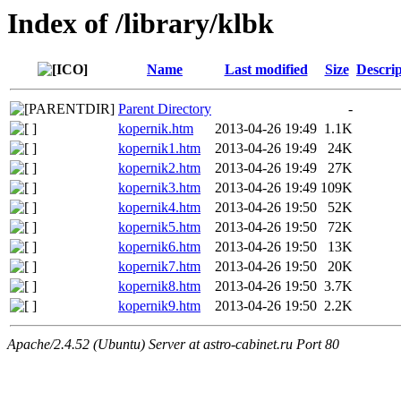
Index of /library/klbk
Name
Last modified
Size
Descrip
Parent Directory
-
kopernik.htm
2013-04-26 19:49
1.1K
kopernik1.htm
2013-04-26 19:49
24K
kopernik2.htm
2013-04-26 19:49
27K
kopernik3.htm
2013-04-26 19:49
109K
kopernik4.htm
2013-04-26 19:50
52K
kopernik5.htm
2013-04-26 19:50
72K
kopernik6.htm
2013-04-26 19:50
13K
kopernik7.htm
2013-04-26 19:50
20K
kopernik8.htm
2013-04-26 19:50
3.7K
kopernik9.htm
2013-04-26 19:50
2.2K
Apache/2.4.52 (Ubuntu) Server at astro-cabinet.ru Port 80